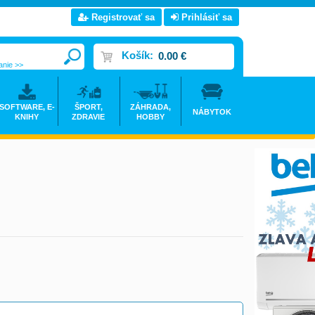
Registrovať sa
Prihlásiť sa
Košík:
0.00 €
anie >>
SOFTWARE, E-
ŠPORT,
ZÁHRADA,
NÁBYTOK
KNIHY
ZDRAVIE
HOBBY