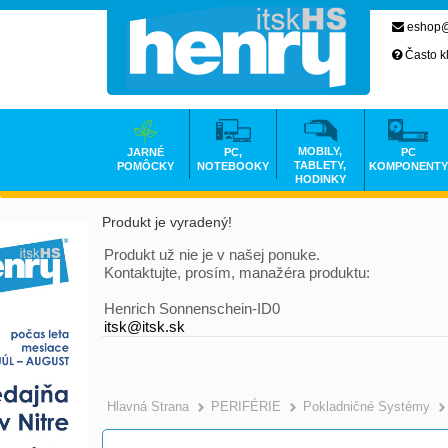
eshop@
Často k
MOBILY,
JARNÉ
PC,
PC
TABLETY,
POMÔCKY
NOTEBOOKY
KOMPONENTY
HODINKY
Produkt je vyradený!
Produkt už nie je v našej ponuke.
Kontaktujte, prosím, manažéra produktu:
Henrich Sonnenschein-ID0
itsk@itsk.sk
Hlavná Strana
PERIFÉRIE
Pokladničné Systémy