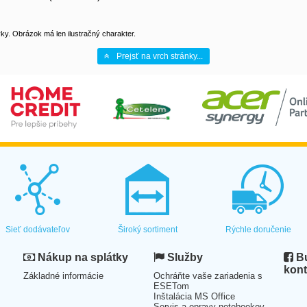
y. Obrázok má len ilustračný charakter.
Prejsť na vrch stránky...
Sieť dodávateľov
Široký sortiment
Rýchle doručenie
Nákup na splátky
Služby
Bu
kont
Základné informácie
Ochráňte vaše zariadenia s
ESETom
Inštalácia MS Office
Servis a opravy notebookov