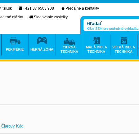
itsk.sk
+421 37 6503 908
Predajne a kontakty
ladené otázky
Sledovanie zásielky
Klikni SEM pre podrobné vyhľadáv
ČIERNA
MALÁ BIELA
VEĽKÁ BIELA
PERIFÉRIE
HERNÁ ZÓNA
TECHNIKA
TECHNIKA
TECHNIKA
Čiarový Kód