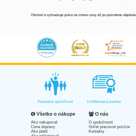
Obchod si vyhradzuje právo na zmenu ceny až po potvrdenie objednávk
Popredná spoločnosť
Certifikovaný partner
Všetko o nákupe
O nás
Ako nakupovať
O spoločnosti
Cena dopravy
Voľné pracovné pozície
Ako platiť
Kontakty
Ako reklamovať