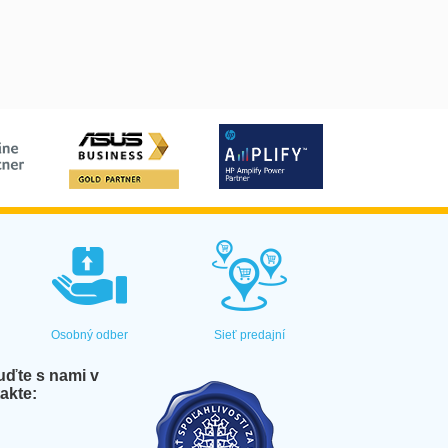
Osobný odber
Sieť predajní
ďte s nami v
akte: