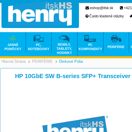
eshop@itsk.sk
+421
Často kladené otázky
MOBILY,
JARNÉ
PC,
PC
PERIFÉRIE
TABLETY,
POMÔCKY
NOTEBOOKY
KOMPONENTY
HODINKY
Hlavná Strana
PERIFÉRIE
Diskové Polia
>
>
HP 10GbE SW B-series SFP+ Transceiver