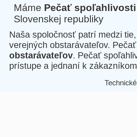
Máme
Pečať spoľahlivosti
Slovenskej republiky
Naša spoločnosť patrí medzi tie
verejných obstarávateľov. Pečať 
obstarávateľov
. Pečať spoľahli
prístupe a jednaní k zákazníkom a
Technické
Â
Â
Â