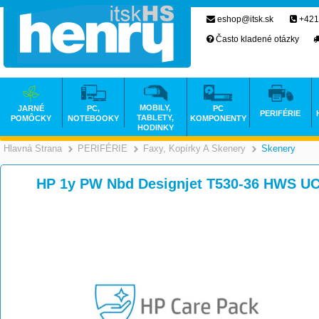
eshop@itsk.sk
+421
Často kladené otázky
MOBILY,
JARNÉ
PC,
PC
PERIFÉRIE
TABLETY,
POMÔCKY
NOTEBOOKY
KOMPONENTY
HODINKY
Hlavná Strana
PERIFÉRIE
Faxy, Kopírky A Skenery
Skenery
>
>
HP 1y PW Nbd Designjet T530-36 HWS U