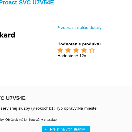
 Proact SVC U7V54E
zobraziť ďalšie detaily
Hodnotenie produktu
Hodnotené 12x
SVC U7V54E
 servisnej služby (v rokoch):1; Typ opravy:Na mieste
y. Obrázok má len ilustračný charakter.
Prejsť na vrch stránky...