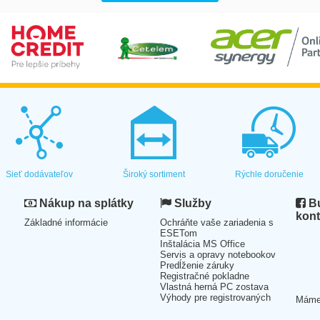
Sieť dodávateľov
Široký sortiment
Rýchle doručenie
Nákup na splátky
Služby
Bu
kont
Základné informácie
Ochráňte vaše zariadenia s
ESETom
Inštalácia MS Office
Servis a opravy notebookov
Predĺženie záruky
Registračné pokladne
Vlastná herná PC zostava
Výhody pre registrovaných
Mám