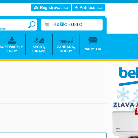
Registrovať sa
Prihlásiť sa
Košík:
0.00 €
anie >>
SOFTWARE, E-
ŠPORT,
ZÁHRADA,
NÁBYTOK
KNIHY
ZDRAVIE
HOBBY