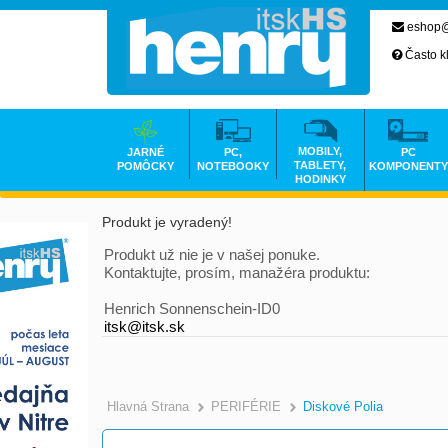
eshop@
Často k
MOBILY,
JARNÉ
PC,
PC
TABLETY,
POMÔCKY
NOTEBOOKY
KOMPONENTY
HODINKY
Produkt je vyradený!
Produkt už nie je v našej ponuke.
Kontaktujte, prosím, manažéra produktu:
Henrich Sonnenschein-ID0
itsk@itsk.sk
Hlavná Strana
PERIFÉRIE
Diskové Polia