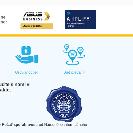
Osobný odber
Sieť predajní
ďte s nami v
akte:
e
Pečať spoľahlivosti
od Národného informačného