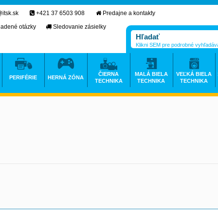
itsk.sk
+421 37 6503 908
Predajne a kontakty
ladené otázky
Sledovanie zásielky
Klikni SEM pre podrobné vyhľadáv
ČIERNA
MALÁ BIELA
VEĽKÁ BIELA
PERIFÉRIE
HERNÁ ZÓNA
TECHNIKA
TECHNIKA
TECHNIKA