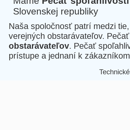
Máme
Pečať spoľahlivosti
Slovenskej republiky
Naša spoločnosť patrí medzi tie
verejných obstarávateľov. Pečať 
obstarávateľov
. Pečať spoľahli
prístupe a jednaní k zákazníkom a
Technické
Â
Â
Â