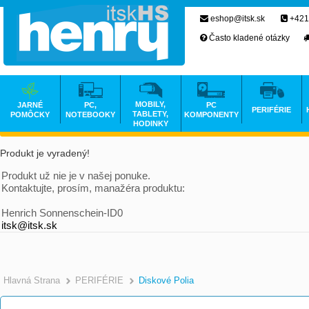
eshop@itsk.sk
+421
Často kladené otázky
MOBILY,
JARNÉ
PC,
PC
PERIFÉRIE
TABLETY,
POMÔCKY
NOTEBOOKY
KOMPONENTY
HODINKY
Produkt je vyradený!
Produkt už nie je v našej ponuke.
Kontaktujte, prosím, manažéra produktu:
Henrich Sonnenschein-ID0
itsk@itsk.sk
Hlavná Strana
PERIFÉRIE
Diskové Polia