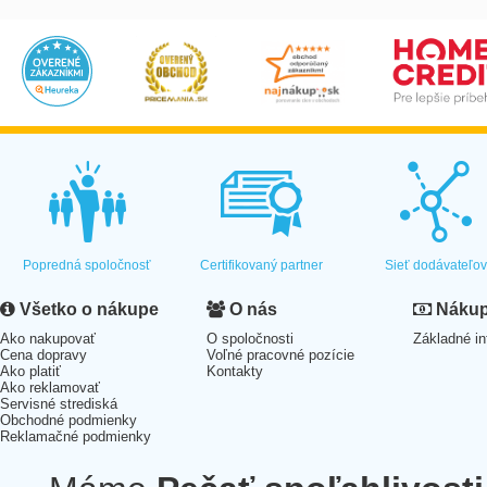
Popredná spoločnosť
Certifikovaný partner
Sieť dodávateľo
Všetko o nákupe
O nás
Nákup 
Ako nakupovať
O spoločnosti
Základné in
Cena dopravy
Voľné pracovné pozície
Ako platiť
Kontakty
Ako reklamovať
Servisné strediská
Obchodné podmienky
Reklamačné podmienky