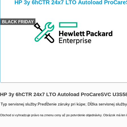
>
>
HP 3y 6hCTR 24x7 LTO Autoload ProCar
BLACK FRIDAY
HP 3y 6hCTR 24x7 LTO Autoload ProCareSVC U3S5
Typ servisnej služby:Predĺženie záruky pri kúpe; Dĺžka servisnej služb
Obchod si vyhradzuje právo na zmenu ceny až po potvrdenie objednávky. Obrázok má len il