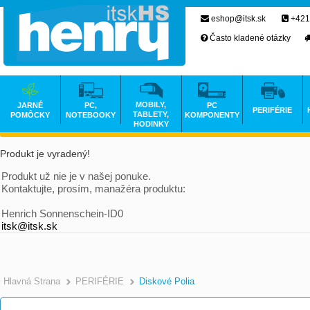
eshop@itsk.sk
+421
Často kladené otázky
MOBILY,
JARNÉ
PC,
PC
PERIFÉRIE
TABLETY,
POMÔCKY
NOTEBOOKY
KOMPONENTY
HODINKY
Produkt je vyradený!
Produkt už nie je v našej ponuke.
Kontaktujte, prosím, manažéra produktu:
Henrich Sonnenschein-ID0
itsk@itsk.sk
Hlavná Strana
PERIFÉRIE
Diskové Polia