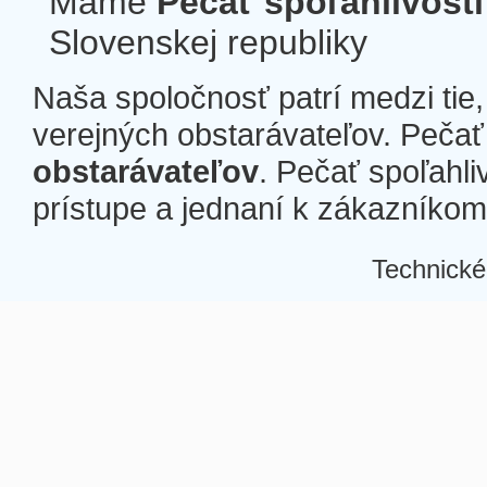
Máme
Pečať spoľahlivosti
Slovenskej republiky
Naša spoločnosť patrí medzi tie
verejných obstarávateľov. Pečať 
obstarávateľov
. Pečať spoľahli
prístupe a jednaní k zákazníkom a
Technické
Â
Â
Â