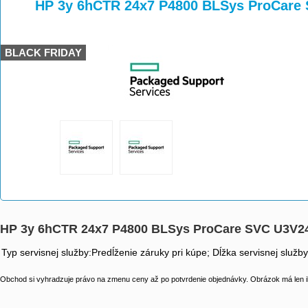
>
>
HP 3y 6hCTR 24x7 P4800 BLSys ProCare
BLACK FRIDAY
HP 3y 6hCTR 24x7 P4800 BLSys ProCare SVC U3V2
Typ servisnej služby:Predĺženie záruky pri kúpe; Dĺžka servisnej služb
Obchod si vyhradzuje právo na zmenu ceny až po potvrdenie objednávky. Obrázok má len il