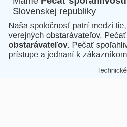
Máme
Pečať spoľahlivosti
Slovenskej republiky
Naša spoločnosť patrí medzi tie
verejných obstarávateľov. Pečať 
obstarávateľov
. Pečať spoľahli
prístupe a jednaní k zákazníkom a
Technické
Â
Â
Â