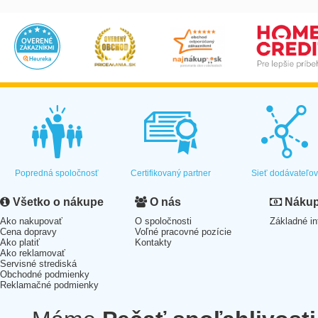
Popredná spoločnosť
Certifikovaný partner
Sieť dodávateľo
Všetko o nákupe
O nás
Nákup 
Ako nakupovať
O spoločnosti
Základné in
Cena dopravy
Voľné pracovné pozície
Ako platiť
Kontakty
Ako reklamovať
Servisné strediská
Obchodné podmienky
Reklamačné podmienky