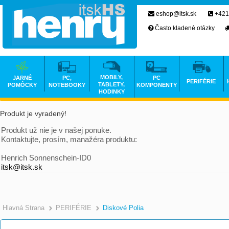
eshop@itsk.sk
+421
Často kladené otázky
MOBILY,
JARNÉ
PC,
PC
PERIFÉRIE
TABLETY,
POMÔCKY
NOTEBOOKY
KOMPONENTY
HODINKY
Produkt je vyradený!
Produkt už nie je v našej ponuke.
Kontaktujte, prosím, manažéra produktu:
Henrich Sonnenschein-ID0
itsk@itsk.sk
Hlavná Strana
PERIFÉRIE
Diskové Polia