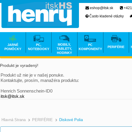
eshop@itsk.sk
+421
Často kladené otázky
MOBILY,
JARNÉ
PC,
PC
PERIFÉRIE
TABLETY,
POMÔCKY
NOTEBOOKY
KOMPONENTY
HODINKY
Produkt je vyradený!
Produkt už nie je v našej ponuke.
Kontaktujte, prosím, manažéra produktu:
Henrich Sonnenschein-ID0
itsk@itsk.sk
Hlavná Strana
PERIFÉRIE
Diskové Polia