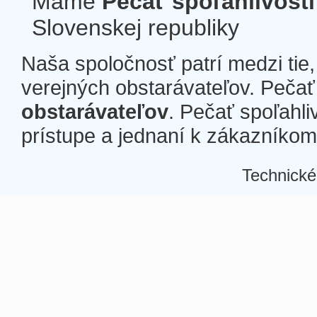
Máme
Pečať spoľahlivosti
Slovenskej republiky
Naša spoločnosť patrí medzi tie
verejných obstarávateľov. Pečať 
obstarávateľov
. Pečať spoľahli
prístupe a jednaní k zákazníkom a
Technické
Â
Â
Â