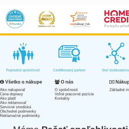
Popredná spoločnosť
Certifikovaný partner
Sieť dodávateľo
Všetko o nákupe
O nás
Nákup 
Ako nakupovať
O spoločnosti
Základné in
Cena dopravy
Voľné pracovné pozície
Ako platiť
Kontakty
Ako reklamovať
Servisné strediská
Obchodné podmienky
Reklamačné podmienky