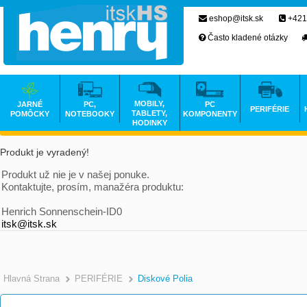
eshop@itsk.sk
+421
Často kladené otázky
MOBILY,
JARNÉ
PC,
PC
PERIFÉRIE
TABLETY,
POMÔCKY
NOTEBOOKY
KOMPONENTY
HODINKY
Produkt je vyradený!
Produkt už nie je v našej ponuke.
Kontaktujte, prosím, manažéra produktu:
Henrich Sonnenschein-ID0
itsk@itsk.sk
Hlavná Strana
PERIFÉRIE
Diskové Polia