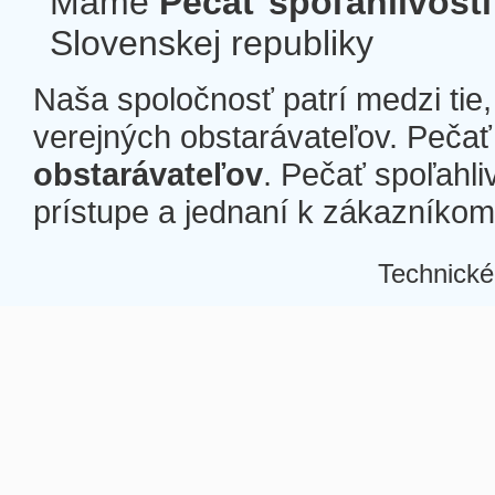
Máme
Pečať spoľahlivosti
Slovenskej republiky
Naša spoločnosť patrí medzi tie
verejných obstarávateľov. Pečať 
obstarávateľov
. Pečať spoľahli
prístupe a jednaní k zákazníkom a
Technické
Â
Â
Â