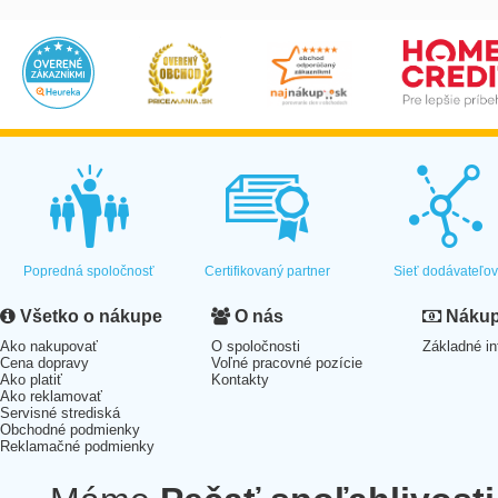
Popredná spoločnosť
Certifikovaný partner
Sieť dodávateľo
Všetko o nákupe
O nás
Nákup 
Ako nakupovať
O spoločnosti
Základné in
Cena dopravy
Voľné pracovné pozície
Ako platiť
Kontakty
Ako reklamovať
Servisné strediská
Obchodné podmienky
Reklamačné podmienky