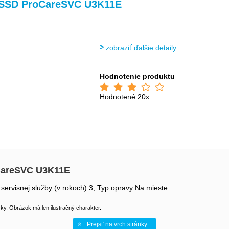
SSD ProCareSVC U3K11E
zobraziť ďalšie detaily
Hodnotenie produktu
Hodnotené 20x
CareSVC U3K11E
 servisnej služby (v rokoch):3; Typ opravy:Na mieste
y. Obrázok má len ilustračný charakter.
Prejsť na vrch stránky...