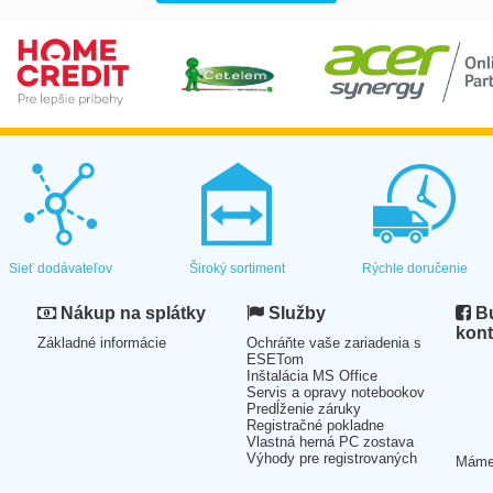
Sieť dodávateľov
Široký sortiment
Rýchle doručenie
Nákup na splátky
Služby
Bu
kont
Základné informácie
Ochráňte vaše zariadenia s
ESETom
Inštalácia MS Office
Servis a opravy notebookov
Predĺženie záruky
Registračné pokladne
Vlastná herná PC zostava
Výhody pre registrovaných
Mám