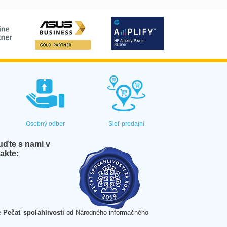
Osobný odber
Sieť predajní
ďte s nami v
akte:
e
Pečať spoľahlivosti
od Národného informačného