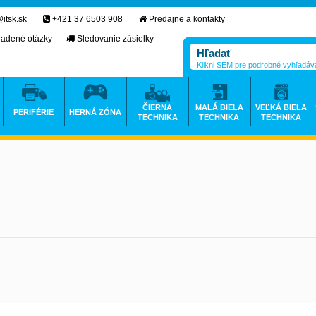
itsk.sk
+421 37 6503 908
Predajne a kontakty
ladené otázky
Sledovanie zásielky
Klikni SEM pre podrobné vyhľadáv
ČIERNA
MALÁ BIELA
VEĽKÁ BIELA
PERIFÉRIE
HERNÁ ZÓNA
TECHNIKA
TECHNIKA
TECHNIKA