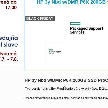
>
>
HP 3y Nbd w/DMR P6K 200GB 
BLACK FRIDAY
HP 3y Nbd w/DMR P6K 200GB SSD Pro
Typ servisnej služby:Predĺženie záruky pri kúpe; Dĺžka
Obchod si vyhradzuje právo na zmenu ceny až po potvrdenie objednávk