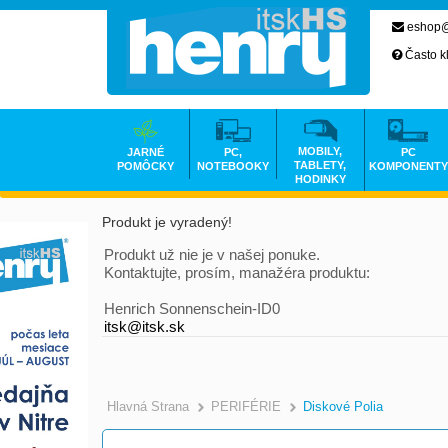
eshop@
Často k
MOBILY,
JARNÉ
PC,
PC
TABLETY,
POMÔCKY
NOTEBOOKY
KOMPONENTY
HODINKY
Produkt je vyradený!
Produkt už nie je v našej ponuke.
Kontaktujte, prosím, manažéra produktu:
Henrich Sonnenschein-ID0
itsk@itsk.sk
Hlavná Strana
PERIFÉRIE
Diskové Polia