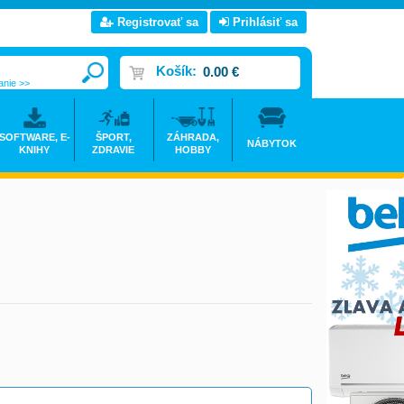
Registrovať sa
Prihlásiť sa
Košík:
0.00 €
anie >>
SOFTWARE, E-
ŠPORT,
ZÁHRADA,
NÁBYTOK
KNIHY
ZDRAVIE
HOBBY