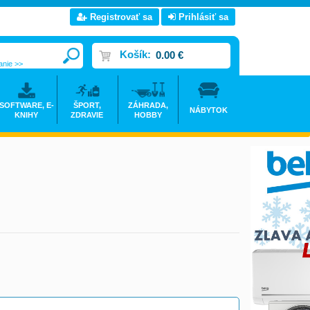
Registrovať sa
Prihlásiť sa
Košík:
0.00 €
anie >>
SOFTWARE, E-
ŠPORT,
ZÁHRADA,
NÁBYTOK
KNIHY
ZDRAVIE
HOBBY