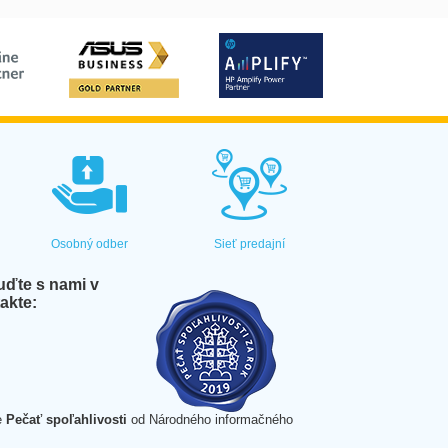
Osobný odber
Sieť predajní
ďte s nami v
akte:
e
Pečať spoľahlivosti
od Národného informačného