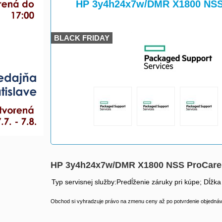
>
>
HP 3y4h24x7w/DMR X1800 NSS
BLACK FRIDAY
HP 3y4h24x7w/DMR X1800 NSS ProCar
Typ servisnej služby:Predĺženie záruky pri kúpe; Dĺžka
Obchod si vyhradzuje právo na zmenu ceny až po potvrdenie objednávk