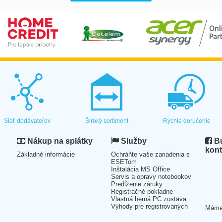
Sieť dodávateľov
Široký sortiment
Rýchle doručenie
Nákup na splátky
Služby
Bu
kont
Základné informácie
Ochráňte vaše zariadenia s
ESETom
Inštalácia MS Office
Servis a opravy notebookov
Predĺženie záruky
Registračné pokladne
Vlastná herná PC zostava
Výhody pre registrovaných
Mám