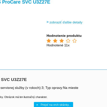
 ProCare SVC U3Z27E
zobraziť ďalšie detaily
Hodnotenie produktu
Hodnotené 11x
e SVC U3Z27E
 servisnej služby (v rokoch):3; Typ opravy:Na mieste
y. Obrázok má len ilustračný charakter.
Prejsť na vrch stránky...