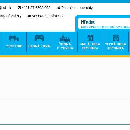
itsk.sk
+421 37 6503 908
Predajne a kontakty
ladené otázky
Sledovanie zásielky
Klikni SEM pre podrobné vyhľadáv
ČIERNA
MALÁ BIELA
VEĽKÁ BIELA
PERIFÉRIE
HERNÁ ZÓNA
TECHNIKA
TECHNIKA
TECHNIKA