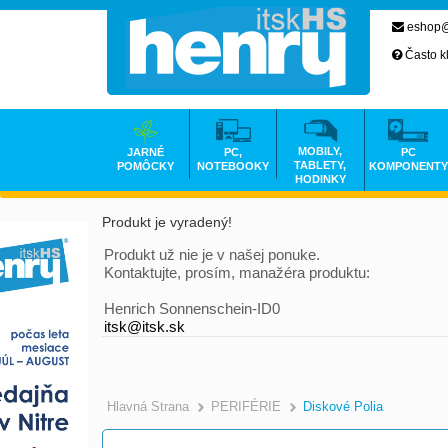
eshop@
Často k
MOBILY,
JARNÉ
PC,
PC
TABLETY,
POMÔCKY
NOTEBOOKY
KOMPONENTY
HODINKY
Produkt je vyradený!
Produkt už nie je v našej ponuke.
Kontaktujte, prosím, manažéra produktu:
Henrich Sonnenschein-ID0
itsk@itsk.sk
Hlavná Strana
PERIFÉRIE
Diskové Polia