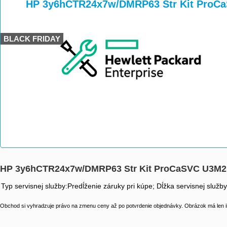
>
>
HP 3y6hCTR24x7w/DMRP63 Str Kit ProC
BLACK FRIDAY
HP 3y6hCTR24x7w/DMRP63 Str Kit ProCaSVC U3M
Typ servisnej služby:Predĺženie záruky pri kúpe; Dĺžka servisnej služb
Obchod si vyhradzuje právo na zmenu ceny až po potvrdenie objednávky. Obrázok má len il