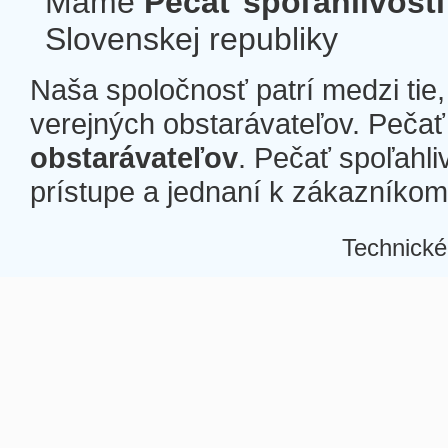
Máme
Pečať spoľahlivosti
Slovenskej republiky
Naša spoločnosť patrí medzi tie
verejných obstarávateľov. Pečať 
obstarávateľov
. Pečať spoľahli
prístupe a jednaní k zákazníkom a
Technické
Â
Â
Â