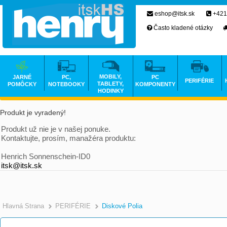
eshop@itsk.sk
+421
Často kladené otázky
MOBILY,
JARNÉ
PC,
PC
PERIFÉRIE
TABLETY,
POMÔCKY
NOTEBOOKY
KOMPONENTY
HODINKY
Produkt je vyradený!
Produkt už nie je v našej ponuke.
Kontaktujte, prosím, manažéra produktu:
Henrich Sonnenschein-ID0
itsk@itsk.sk
Hlavná Strana
PERIFÉRIE
Diskové Polia