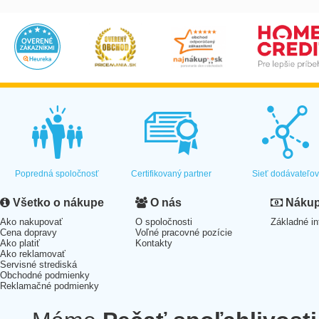
Popredná spoločnosť
Certifikovaný partner
Sieť dodávateľo
Všetko o nákupe
O nás
Nákup 
Ako nakupovať
O spoločnosti
Základné in
Cena dopravy
Voľné pracovné pozície
Ako platiť
Kontakty
Ako reklamovať
Servisné strediská
Obchodné podmienky
Reklamačné podmienky