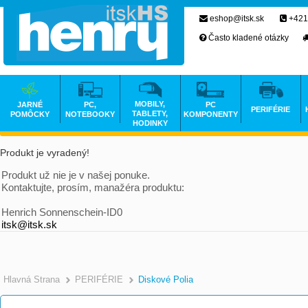
eshop@itsk.sk
+421
Často kladené otázky
MOBILY,
JARNÉ
PC,
PC
PERIFÉRIE
TABLETY,
POMÔCKY
NOTEBOOKY
KOMPONENTY
HODINKY
Produkt je vyradený!
Produkt už nie je v našej ponuke.
Kontaktujte, prosím, manažéra produktu:
Henrich Sonnenschein-ID0
itsk@itsk.sk
Hlavná Strana
PERIFÉRIE
Diskové Polia