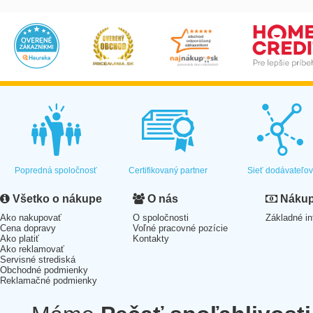
Popredná spoločnosť
Certifikovaný partner
Sieť dodávateľo
Všetko o nákupe
O nás
Nákup 
Ako nakupovať
O spoločnosti
Základné in
Cena dopravy
Voľné pracovné pozície
Ako platiť
Kontakty
Ako reklamovať
Servisné strediská
Obchodné podmienky
Reklamačné podmienky