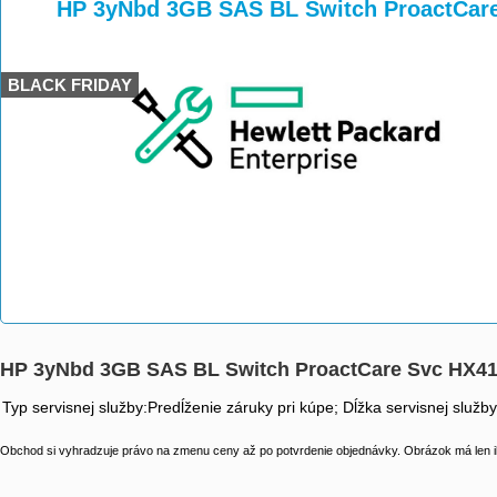
>
>
HP 3yNbd 3GB SAS BL Switch ProactCar
BLACK FRIDAY
HP 3yNbd 3GB SAS BL Switch ProactCare Svc HX4
Typ servisnej služby:Predĺženie záruky pri kúpe; Dĺžka servisnej služb
Obchod si vyhradzuje právo na zmenu ceny až po potvrdenie objednávky. Obrázok má len il