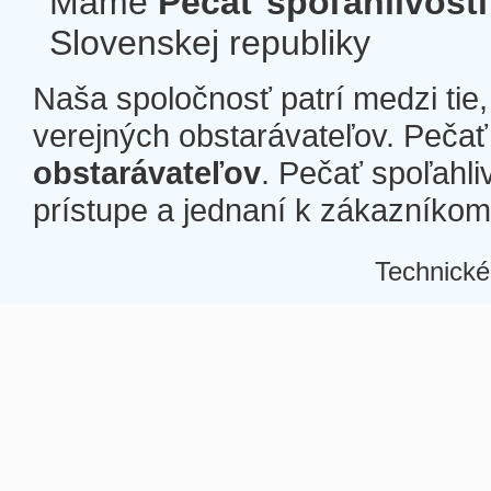
Máme
Pečať spoľahlivosti
Slovenskej republiky
Naša spoločnosť patrí medzi tie
verejných obstarávateľov. Pečať 
obstarávateľov
. Pečať spoľahli
prístupe a jednaní k zákazníkom a
Technické
Â
Â
Â