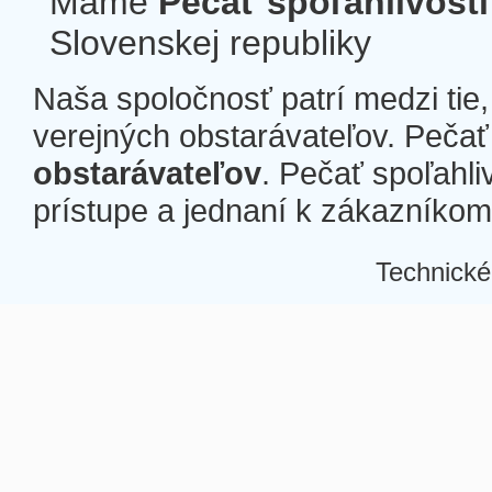
Máme
Pečať spoľahlivosti
Slovenskej republiky
Naša spoločnosť patrí medzi tie
verejných obstarávateľov. Pečať 
obstarávateľov
. Pečať spoľahli
prístupe a jednaní k zákazníkom a
Technické
Â
Â
Â