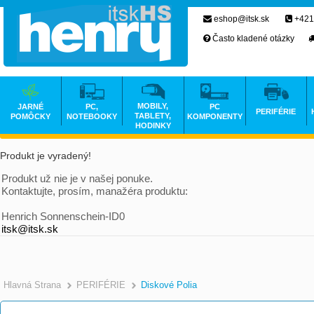
eshop@itsk.sk
+421
Často kladené otázky
MOBILY,
JARNÉ
PC,
PC
PERIFÉRIE
TABLETY,
POMÔCKY
NOTEBOOKY
KOMPONENTY
HODINKY
Produkt je vyradený!
Produkt už nie je v našej ponuke.
Kontaktujte, prosím, manažéra produktu:
Henrich Sonnenschein-ID0
itsk@itsk.sk
Hlavná Strana
PERIFÉRIE
Diskové Polia