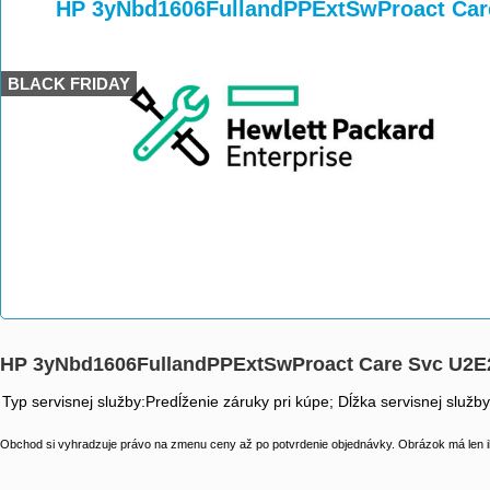
>
>
HP 3yNbd1606FullandPPExtSwProact Car
BLACK FRIDAY
HP 3yNbd1606FullandPPExtSwProact Care Svc U2E
Typ servisnej služby:Predĺženie záruky pri kúpe; Dĺžka servisnej služb
Obchod si vyhradzuje právo na zmenu ceny až po potvrdenie objednávky. Obrázok má len il