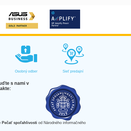
Osobný odber
Sieť predajní
ďte s nami v
akte:
e
Pečať spoľahlivosti
od Národného informačného