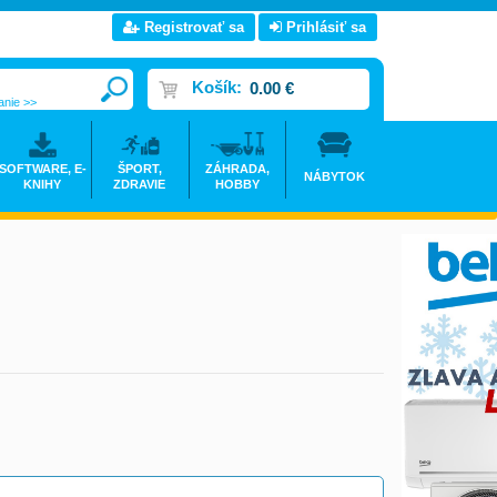
Registrovať sa
Prihlásiť sa
Košík:
0.00 €
anie >>
SOFTWARE, E-
ŠPORT,
ZÁHRADA,
NÁBYTOK
KNIHY
ZDRAVIE
HOBBY