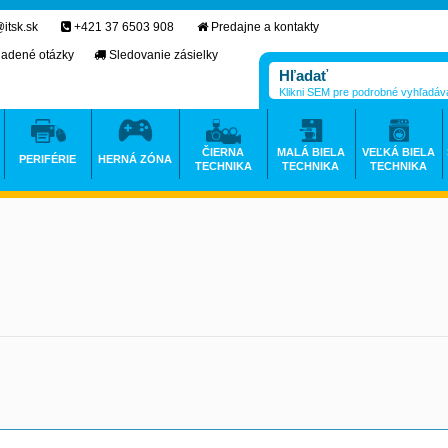
itsk.sk
+421 37 6503 908
Predajne a kontakty
ladené otázky
Sledovanie zásielky
Klikni SEM pre podrobné vyhľadáv
ČIERNA
MALÁ BIELA
VEĽKÁ BIELA
PERIFÉRIE
HERNÁ ZÓNA
TECHNIKA
TECHNIKA
TECHNIKA