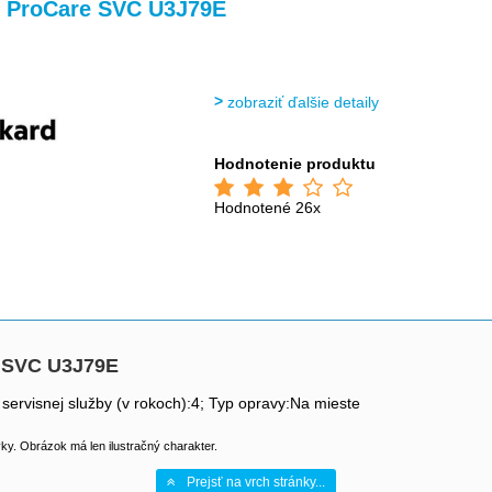
 ProCare SVC U3J79E
zobraziť ďalšie detaily
Hodnotenie produktu
Hodnotené 26x
 SVC U3J79E
 servisnej služby (v rokoch):4; Typ opravy:Na mieste
y. Obrázok má len ilustračný charakter.
Prejsť na vrch stránky...