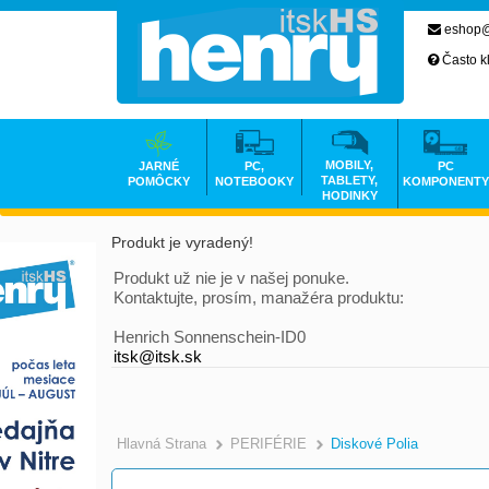
eshop@
Často k
MOBILY,
JARNÉ
PC,
PC
TABLETY,
POMÔCKY
NOTEBOOKY
KOMPONENTY
HODINKY
Produkt je vyradený!
Produkt už nie je v našej ponuke.
Kontaktujte, prosím, manažéra produktu:
Henrich Sonnenschein-ID0
itsk@itsk.sk
Hlavná Strana
PERIFÉRIE
Diskové Polia