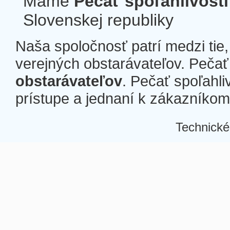
Máme
Pečať spoľahlivosti
Slovenskej republiky
Naša spoločnosť patrí medzi tie
verejných obstarávateľov. Pečať 
obstarávateľov
. Pečať spoľahli
prístupe a jednaní k zákazníkom a
Technické
Â
Â
Â