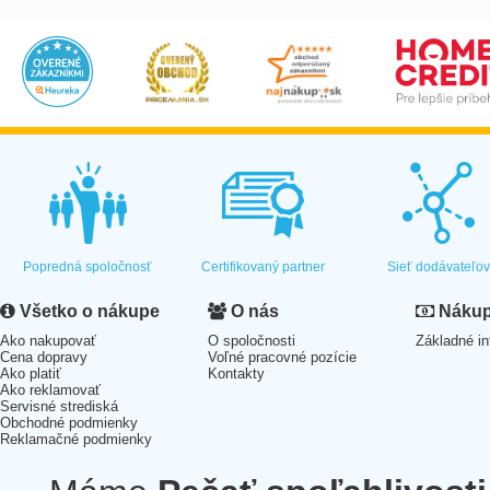
Popredná spoločnosť
Certifikovaný partner
Sieť dodávateľo
Všetko o nákupe
O nás
Nákup 
Ako nakupovať
O spoločnosti
Základné in
Cena dopravy
Voľné pracovné pozície
Ako platiť
Kontakty
Ako reklamovať
Servisné strediská
Obchodné podmienky
Reklamačné podmienky