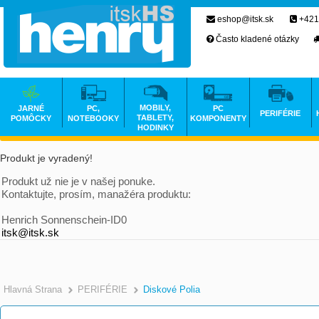
eshop@itsk.sk
+421
Často kladené otázky
MOBILY,
JARNÉ
PC,
PC
PERIFÉRIE
TABLETY,
POMÔCKY
NOTEBOOKY
KOMPONENTY
HODINKY
Produkt je vyradený!
Produkt už nie je v našej ponuke.
Kontaktujte, prosím, manažéra produktu:
Henrich Sonnenschein-ID0
itsk@itsk.sk
Hlavná Strana
PERIFÉRIE
Diskové Polia