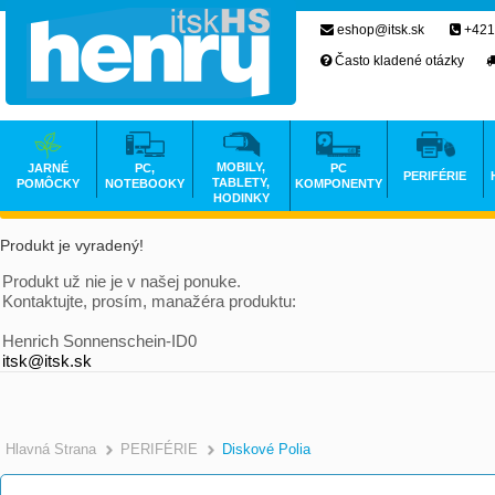
eshop@itsk.sk
+421
Často kladené otázky
MOBILY,
JARNÉ
PC,
PC
PERIFÉRIE
TABLETY,
POMÔCKY
NOTEBOOKY
KOMPONENTY
HODINKY
Produkt je vyradený!
Produkt už nie je v našej ponuke.
Kontaktujte, prosím, manažéra produktu:
Henrich Sonnenschein-ID0
itsk@itsk.sk
Hlavná Strana
PERIFÉRIE
Diskové Polia