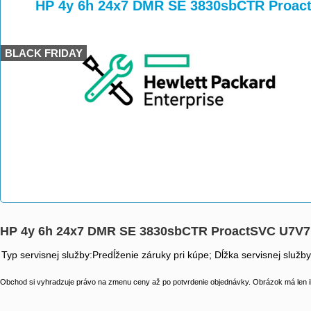
>
>
HP 4y 6h 24x7 DMR SE 3830sbCTR Proac
BLACK FRIDAY
HP 4y 6h 24x7 DMR SE 3830sbCTR ProactSVC U7V
Typ servisnej služby:Predĺženie záruky pri kúpe; Dĺžka servisnej služb
Obchod si vyhradzuje právo na zmenu ceny až po potvrdenie objednávky. Obrázok má len il