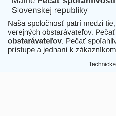
Máme
Pečať spoľahlivosti
Slovenskej republiky
Naša spoločnosť patrí medzi tie
verejných obstarávateľov. Pečať 
obstarávateľov
. Pečať spoľahli
prístupe a jednaní k zákazníkom a
Technické
Â
Â
Â