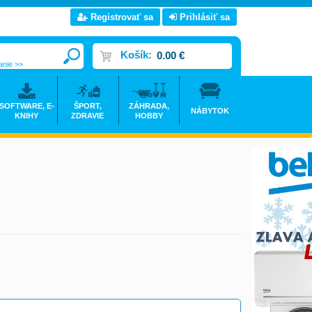
Registrovať sa
Prihlásiť sa
Košík:
0.00 €
anie >>
SOFTWARE, E-
ŠPORT,
ZÁHRADA,
NÁBYTOK
KNIHY
ZDRAVIE
HOBBY