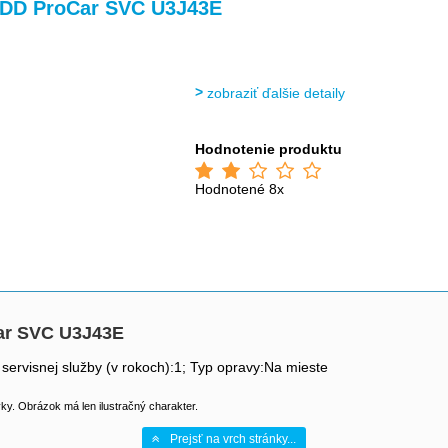
HDD ProCar SVC U3J43E
zobraziť ďalšie detaily
Hodnotenie produktu
Hodnotené 8x
ar SVC U3J43E
 servisnej služby (v rokoch):1; Typ opravy:Na mieste
y. Obrázok má len ilustračný charakter.
Prejsť na vrch stránky...