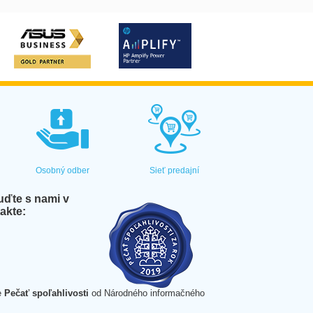
Osobný odber
Sieť predajní
ďte s nami v
akte:
e
Pečať spoľahlivosti
od Národného informačného