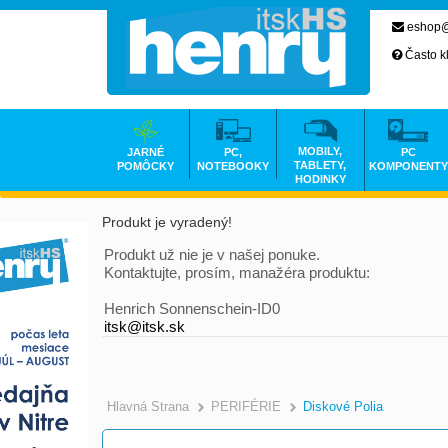
eshop@
Často k
MOBILY,
JARNÉ
PC,
PC
TABLETY,
POMÔCKY
NOTEBOOKY
KOMPONENTY
HODINKY
Produkt je vyradený!
Produkt už nie je v našej ponuke.
Kontaktujte, prosím, manažéra produktu:
Henrich Sonnenschein-ID0
itsk@itsk.sk
Hlavná Strana
PERIFÉRIE
Diskové Polia