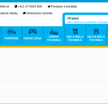
itsk.sk
+421 37 6503 908
Predajne a kontakty
ladené otázky
Sledovanie zásielky
Klikni SEM pre podrobné vyhľadáv
ČIERNA
MALÁ BIELA
VEĽKÁ BIELA
PERIFÉRIE
HERNÁ ZÓNA
TECHNIKA
TECHNIKA
TECHNIKA