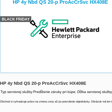
>
>
HP 4y Nbd QS 20-p ProAcCrSvc HX408E
BLACK FRIDAY
HP 4y Nbd QS 20-p ProAcCrSvc HX408E
Typ servisnej služby:Predĺženie záruky pri kúpe; Dĺžka servisnej služb
Obchod si vyhradzuje právo na zmenu ceny až po potvrdenie objednávky. Obrázok má len il