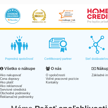
Popredná spoločnosť
Certifikovaný partner
Sieť dodávateľo
Všetko o nákupe
O nás
Nákup 
Ako nakupovať
O spoločnosti
Základné in
Cena dopravy
Voľné pracovné pozície
Ako platiť
Kontakty
Ako reklamovať
Servisné strediská
Obchodné podmienky
Reklamačné podmienky