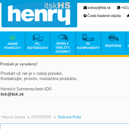
eshop@itsk.sk
+421
Často kladené otázky
MOBILY,
JARNÉ
PC,
PC
PERIFÉRIE
TABLETY,
POMÔCKY
NOTEBOOKY
KOMPONENTY
HODINKY
Produkt je vyradený!
Produkt už nie je v našej ponuke.
Kontaktujte, prosím, manažéra produktu:
Henrich Sonnenschein-ID0
itsk@itsk.sk
Hlavná Strana
PERIFÉRIE
Diskové Polia