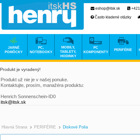
eshop@itsk.sk
+421
Často kladené otázky
MOBILY,
JARNÉ
PC,
PC
PERIFÉRIE
TABLETY,
POMÔCKY
NOTEBOOKY
KOMPONENTY
HODINKY
Produkt je vyradený!
Produkt už nie je v našej ponuke.
Kontaktujte, prosím, manažéra produktu:
Henrich Sonnenschein-ID0
itsk@itsk.sk
Hlavná Strana
PERIFÉRIE
Diskové Polia