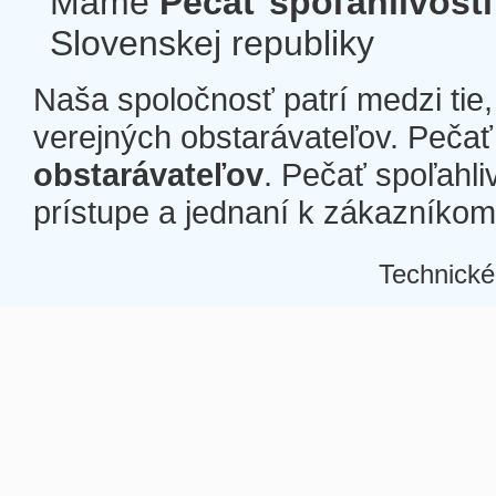
Máme
Pečať spoľahlivosti
Slovenskej republiky
Naša spoločnosť patrí medzi tie
verejných obstarávateľov. Pečať 
obstarávateľov
. Pečať spoľahli
prístupe a jednaní k zákazníkom a
Technické
Â
Â
Â