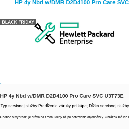
>
>
HP 4y Nbd w/DMR D2D4100 Pro Care SVC
BLACK FRIDAY
HP 4y Nbd w/DMR D2D4100 Pro Care SVC U3T73E
Typ servisnej služby:Predĺženie záruky pri kúpe; Dĺžka servisnej služb
Obchod si vyhradzuje právo na zmenu ceny až po potvrdenie objednávky. Obrázok má len il