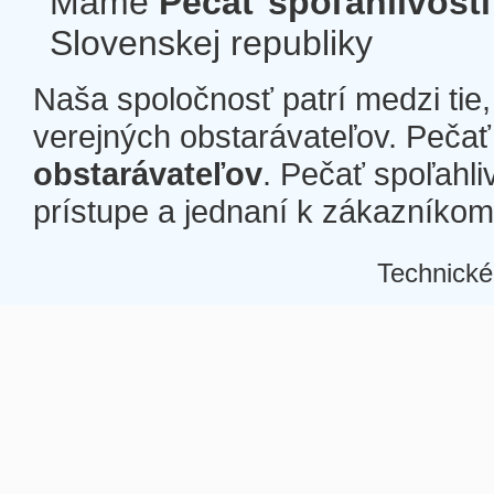
Máme
Pečať spoľahlivosti
Slovenskej republiky
Naša spoločnosť patrí medzi tie
verejných obstarávateľov. Pečať 
obstarávateľov
. Pečať spoľahli
prístupe a jednaní k zákazníkom a
Technické
Â
Â
Â