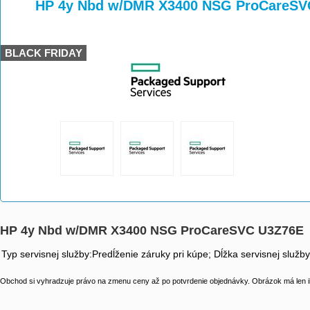
>
>
HP 4y Nbd w/DMR X3400 NSG ProCareSV
BLACK FRIDAY
HP 4y Nbd w/DMR X3400 NSG ProCareSVC U3Z76E
Typ servisnej služby:Predĺženie záruky pri kúpe; Dĺžka servisnej služb
Obchod si vyhradzuje právo na zmenu ceny až po potvrdenie objednávky. Obrázok má len il