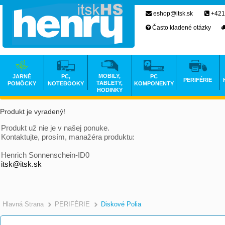
eshop@itsk.sk
+421
Často kladené otázky
MOBILY,
JARNÉ
PC,
PC
PERIFÉRIE
TABLETY,
POMÔCKY
NOTEBOOKY
KOMPONENTY
HODINKY
Produkt je vyradený!
Produkt už nie je v našej ponuke.
Kontaktujte, prosím, manažéra produktu:
Henrich Sonnenschein-ID0
itsk@itsk.sk
Hlavná Strana
PERIFÉRIE
Diskové Polia