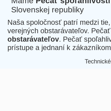
Máme
Pečať spoľahlivosti
Slovenskej republiky
Naša spoločnosť patrí medzi tie
verejných obstarávateľov. Pečať 
obstarávateľov
. Pečať spoľahli
prístupe a jednaní k zákazníkom a
Technické
Â
Â
Â