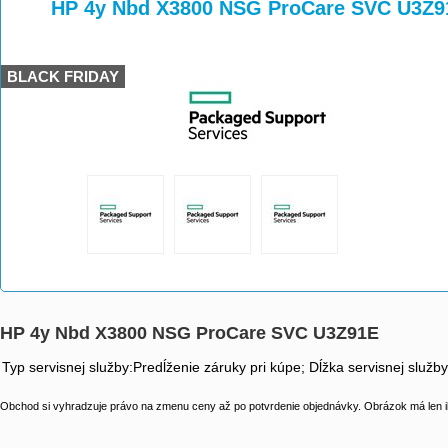
>
>
HP 4y Nbd X3800 NSG ProCare SVC U3Z9
BLACK FRIDAY
HP 4y Nbd X3800 NSG ProCare SVC U3Z91E
Typ servisnej služby:Predĺženie záruky pri kúpe; Dĺžka servisnej služb
Obchod si vyhradzuje právo na zmenu ceny až po potvrdenie objednávky. Obrázok má len il