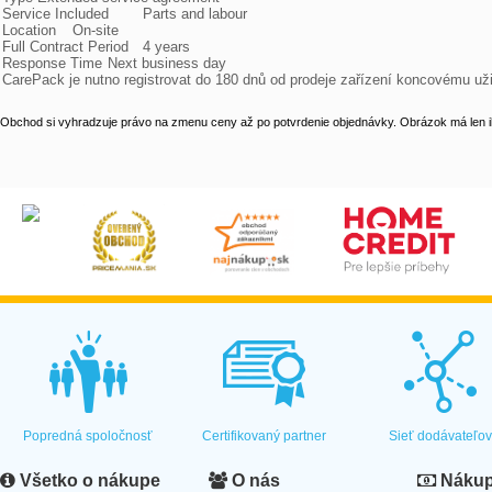
Service Included	Parts and labour

Location	On-site

Full Contract Period	4 years

Response Time	Next business day

CarePack je nutno registrovat do 180 dnů od prodeje zařízení koncovému uži
Obchod si vyhradzuje právo na zmenu ceny až po potvrdenie objednávky. Obrázok má len il
Popredná spoločnosť
Certifikovaný partner
Sieť dodávateľo
Všetko o nákupe
O nás
Nákup 