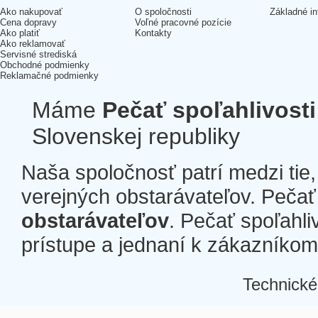
Ako nakupovať
O spoločnosti
Základné in
Cena dopravy
Voľné pracovné pozície
Ako platiť
Kontakty
Ako reklamovať
Servisné strediská
Obchodné podmienky
Reklamačné podmienky
Máme
Pečať spoľahlivosti
Slovenskej republiky
Naša spoločnosť patrí medzi tie
verejných obstarávateľov. Pečať 
obstarávateľov
. Pečať spoľahli
prístupe a jednaní k zákazníkom a
Technické
Â
Â
Â