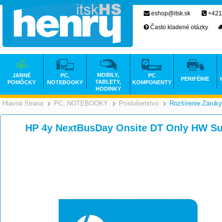
eshop@itsk.sk
+421
Často kladené otázky
MOBILY,
JARNÉ
PC,
PC
PERIFÉRIE
TABLETY,
POMÔCKY
NOTEBOOKY
KOMPONENTY
HODINKY
Hlavná Strana
PC, NOTEBOOKY
Príslušenstvo
Rozšírenie Záruky
>
>
HP 4y NextBusDay Onsite DT Only HW S