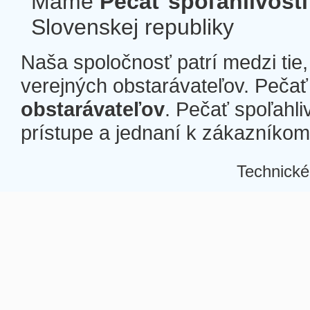
Máme
Pečať spoľahlivosti
Slovenskej republiky
Naša spoločnosť patrí medzi tie
verejných obstarávateľov. Pečať 
obstarávateľov
. Pečať spoľahli
prístupe a jednaní k zákazníkom a
Technické
Â
Â
Â