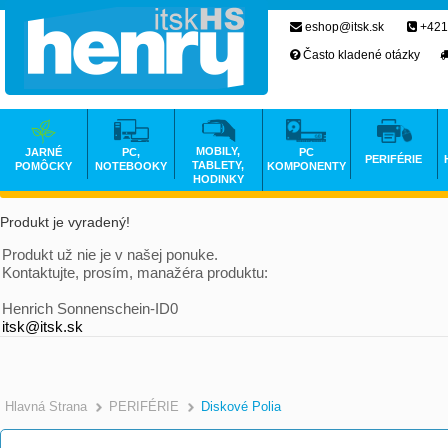
eshop@itsk.sk
+421
Často kladené otázky
MOBILY,
JARNÉ
PC,
PC
PERIFÉRIE
TABLETY,
POMÔCKY
NOTEBOOKY
KOMPONENTY
HODINKY
Produkt je vyradený!
Produkt už nie je v našej ponuke.
Kontaktujte, prosím, manažéra produktu:
Henrich Sonnenschein-ID0
itsk@itsk.sk
Hlavná Strana
PERIFÉRIE
Diskové Polia