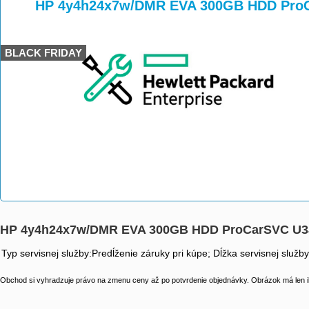
>
>
HP 4y4h24x7w/DMR EVA 300GB HDD Pro
BLACK FRIDAY
HP 4y4h24x7w/DMR EVA 300GB HDD ProCarSVC U3
Typ servisnej služby:Predĺženie záruky pri kúpe; Dĺžka servisnej služb
Obchod si vyhradzuje právo na zmenu ceny až po potvrdenie objednávky. Obrázok má len il