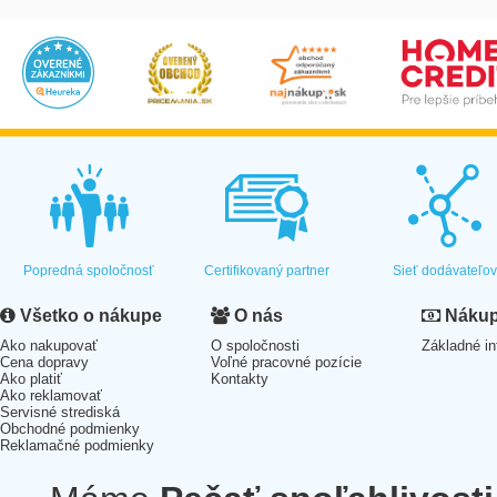
Popredná spoločnosť
Certifikovaný partner
Sieť dodávateľo
Všetko o nákupe
O nás
Nákup 
Ako nakupovať
O spoločnosti
Základné in
Cena dopravy
Voľné pracovné pozície
Ako platiť
Kontakty
Ako reklamovať
Servisné strediská
Obchodné podmienky
Reklamačné podmienky