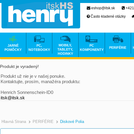
eshop@itsk.sk
+421
Často kladené otázky
MOBILY,
JARNÉ
PC,
PC
PERIFÉRIE
TABLETY,
POMÔCKY
NOTEBOOKY
KOMPONENTY
HODINKY
Produkt je vyradený!
Produkt už nie je v našej ponuke.
Kontaktujte, prosím, manažéra produktu:
Henrich Sonnenschein-ID0
itsk@itsk.sk
Hlavná Strana
PERIFÉRIE
Diskové Polia