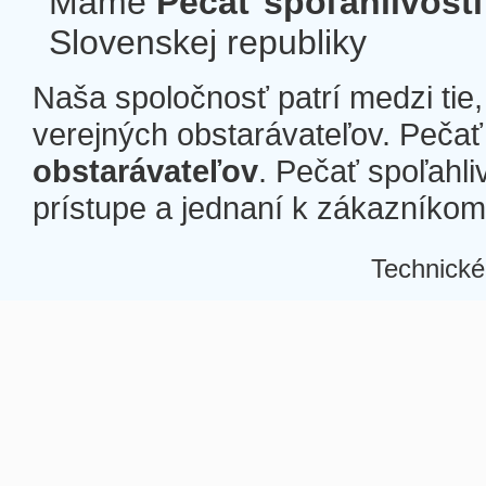
Máme
Pečať spoľahlivosti
Slovenskej republiky
Naša spoločnosť patrí medzi tie
verejných obstarávateľov. Pečať 
obstarávateľov
. Pečať spoľahli
prístupe a jednaní k zákazníkom a
Technické
Â
Â
Â