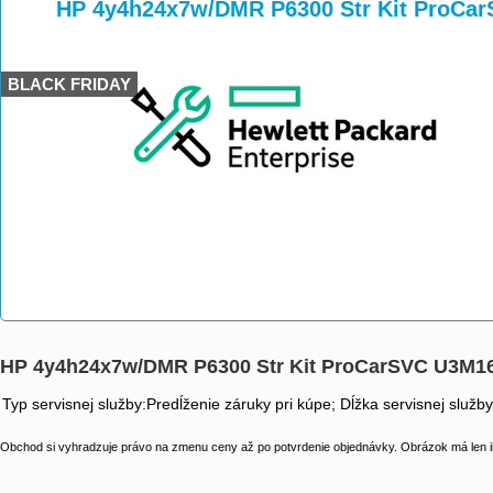
>
>
HP 4y4h24x7w/DMR P6300 Str Kit ProCa
BLACK FRIDAY
HP 4y4h24x7w/DMR P6300 Str Kit ProCarSVC U3M1
Typ servisnej služby:Predĺženie záruky pri kúpe; Dĺžka servisnej služb
Obchod si vyhradzuje právo na zmenu ceny až po potvrdenie objednávky. Obrázok má len il