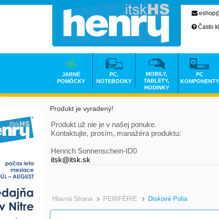
eshop@
Často k
MOBILY,
JARNÉ
PC,
PC
TABLETY,
POMÔCKY
NOTEBOOKY
KOMPONENTY
HODINKY
Produkt je vyradený!
Produkt už nie je v našej ponuke.
Kontaktujte, prosím, manažéra produktu:
Henrich Sonnenschein-ID0
itsk@itsk.sk
Hlavná Strana
PERIFÉRIE
Diskové Polia