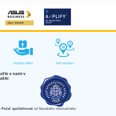
Osobný odber
Sieť predajní
ďte s nami v
akte:
e
Pečať spoľahlivosti
od Národného informačného