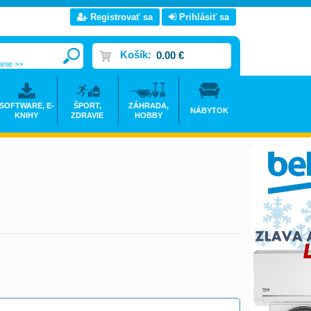
Registrovať sa
Prihlásiť sa
Košík:
0.00 €
anie >>
SOFTWARE, E-
ŠPORT,
ZÁHRADA,
NÁBYTOK
KNIHY
ZDRAVIE
HOBBY