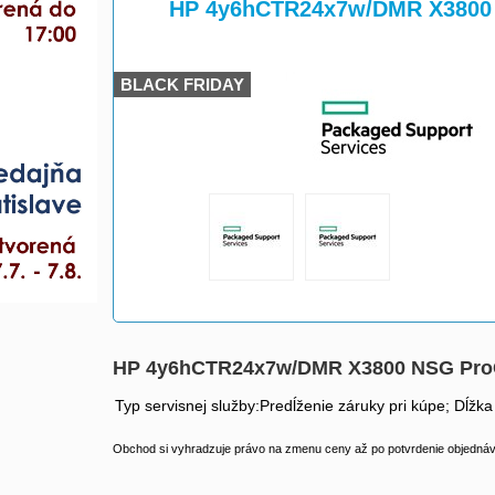
>
>
HP 4y6hCTR24x7w/DMR X3800
BLACK FRIDAY
HP 4y6hCTR24x7w/DMR X3800 NSG Pr
Typ servisnej služby:Predĺženie záruky pri kúpe; Dĺžka
Obchod si vyhradzuje právo na zmenu ceny až po potvrdenie objednávk