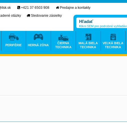
itsk.sk
+421 37 6503 908
Predajne a kontakty
ladené otázky
Sledovanie zásielky
Klikni SEM pre podrobné vyhľadáv
ČIERNA
MALÁ BIELA
VEĽKÁ BIELA
PERIFÉRIE
HERNÁ ZÓNA
TECHNIKA
TECHNIKA
TECHNIKA