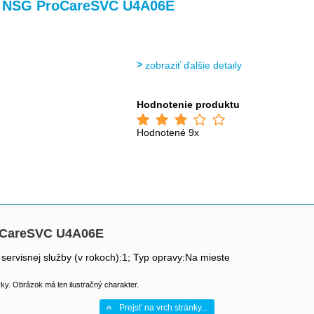
 NSG ProCareSVC U4A06E
zobraziť ďalšie detaily
Hodnotenie produktu
Hodnotené 9x
oCareSVC U4A06E
 servisnej služby (v rokoch):1; Typ opravy:Na mieste
y. Obrázok má len ilustračný charakter.
Prejsť na vrch stránky...