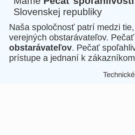
Máme
Pečať spoľahlivosti
Slovenskej republiky
Naša spoločnosť patrí medzi tie
verejných obstarávateľov. Pečať 
obstarávateľov
. Pečať spoľahli
prístupe a jednaní k zákazníkom a
Technické
Â
Â
Â