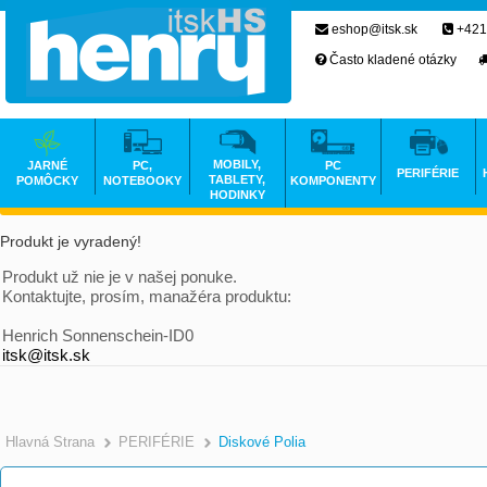
eshop@itsk.sk
+421
Často kladené otázky
MOBILY,
JARNÉ
PC,
PC
PERIFÉRIE
TABLETY,
POMÔCKY
NOTEBOOKY
KOMPONENTY
HODINKY
Produkt je vyradený!
Produkt už nie je v našej ponuke.
Kontaktujte, prosím, manažéra produktu:
Henrich Sonnenschein-ID0
itsk@itsk.sk
Hlavná Strana
PERIFÉRIE
Diskové Polia