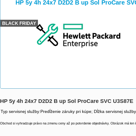
>
>
HP 5y 4h 24x7 D2D2 B up Sol ProCare S
BLACK FRIDAY
HP 5y 4h 24x7 D2D2 B up Sol ProCare SVC U3S87E
Typ servisnej služby:Predĺženie záruky pri kúpe; Dĺžka servisnej služb
Obchod si vyhradzuje právo na zmenu ceny až po potvrdenie objednávky. Obrázok má len il