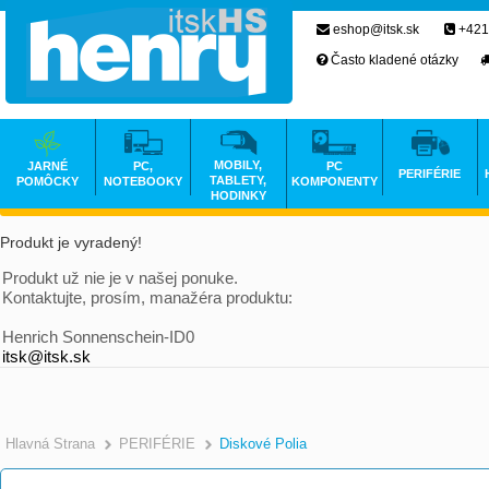
eshop@itsk.sk
+421
Často kladené otázky
MOBILY,
JARNÉ
PC,
PC
PERIFÉRIE
TABLETY,
POMÔCKY
NOTEBOOKY
KOMPONENTY
HODINKY
Produkt je vyradený!
Produkt už nie je v našej ponuke.
Kontaktujte, prosím, manažéra produktu:
Henrich Sonnenschein-ID0
itsk@itsk.sk
Hlavná Strana
PERIFÉRIE
Diskové Polia