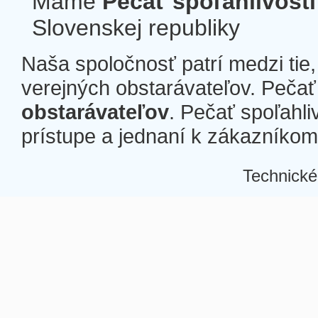
Máme
Pečať spoľahlivosti
Slovenskej republiky
Naša spoločnosť patrí medzi tie
verejných obstarávateľov. Pečať 
obstarávateľov
. Pečať spoľahli
prístupe a jednaní k zákazníkom a
Technické
Â
Â
Â