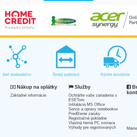
Sieť dodávateľov
Široký sortiment
Rýchle doručenie
Nákup na splátky
Služby
Bu
kont
Základné informácie
Ochráňte vaše zariadenia s
ESETom
Inštalácia MS Office
Servis a opravy notebookov
Predĺženie záruky
Registračné pokladne
Vlastná herná PC zostava
Výhody pre registrovaných
Mám