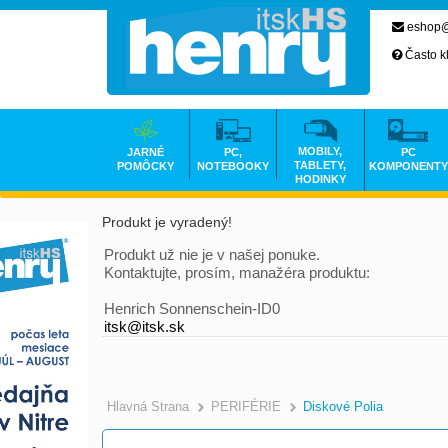
eshop@
Často k
MOBILY,
JARNÉ
PC,
PC
TABLETY,
POMÔCKY
NOTEBOOKY
KOMPONENTY
HODINKY
Produkt je vyradený!
Produkt už nie je v našej ponuke.
Kontaktujte, prosím, manažéra produktu:
Henrich Sonnenschein-ID0
itsk@itsk.sk
Hlavná Strana
PERIFÉRIE
Diskové Polia