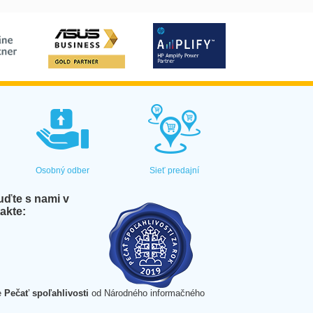
Osobný odber
Sieť predajní
ďte s nami v
akte:
e
Pečať spoľahlivosti
od Národného informačného