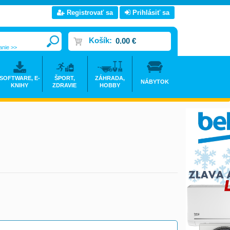
Registrovať sa
Prihlásiť sa
Košík:
0.00 €
anie >>
SOFTWARE, E-
ŠPORT,
ZÁHRADA,
NÁBYTOK
KNIHY
ZDRAVIE
HOBBY