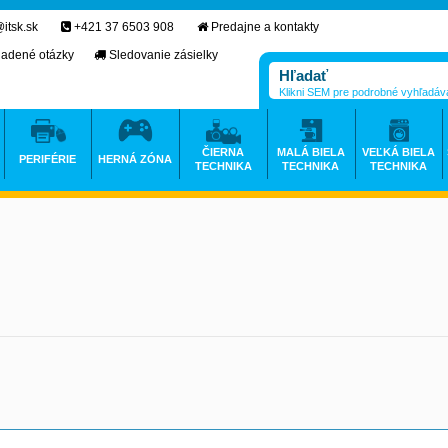
itsk.sk
+421 37 6503 908
Predajne a kontakty
ladené otázky
Sledovanie zásielky
Klikni SEM pre podrobné vyhľadáv
ČIERNA
MALÁ BIELA
VEĽKÁ BIELA
PERIFÉRIE
HERNÁ ZÓNA
TECHNIKA
TECHNIKA
TECHNIKA