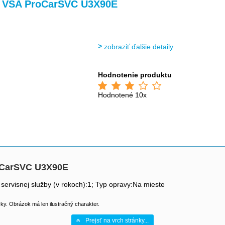
 VSA ProCarSVC U3X90E
zobraziť ďalšie detaily
Hodnotenie produktu
Hodnotené 10x
oCarSVC U3X90E
 servisnej služby (v rokoch):1; Typ opravy:Na mieste
y. Obrázok má len ilustračný charakter.
Prejsť na vrch stránky...