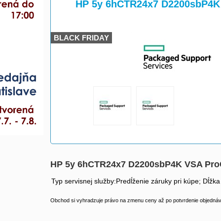
>
>
HP 5y 6hCTR24x7 D2200sbP4K
BLACK FRIDAY
HP 5y 6hCTR24x7 D2200sbP4K VSA Pr
Typ servisnej služby:Predĺženie záruky pri kúpe; Dĺžka
Obchod si vyhradzuje právo na zmenu ceny až po potvrdenie objednávk