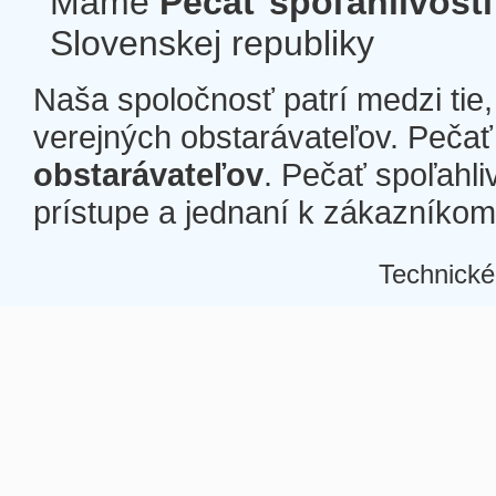
Máme
Pečať spoľahlivosti
Slovenskej republiky
Naša spoločnosť patrí medzi tie
verejných obstarávateľov. Pečať 
obstarávateľov
. Pečať spoľahli
prístupe a jednaní k zákazníkom a
Technické
Â
Â
Â