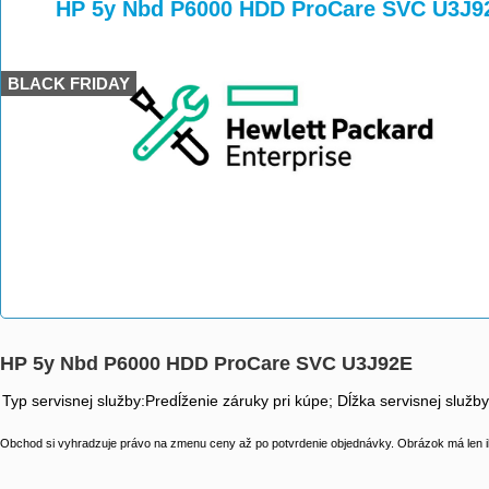
>
>
HP 5y Nbd P6000 HDD ProCare SVC U3J9
BLACK FRIDAY
HP 5y Nbd P6000 HDD ProCare SVC U3J92E
Typ servisnej služby:Predĺženie záruky pri kúpe; Dĺžka servisnej služb
Obchod si vyhradzuje právo na zmenu ceny až po potvrdenie objednávky. Obrázok má len il