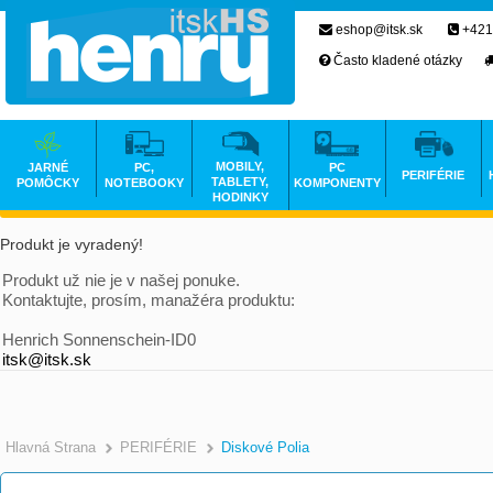
eshop@itsk.sk
+421
Často kladené otázky
MOBILY,
JARNÉ
PC,
PC
PERIFÉRIE
TABLETY,
POMÔCKY
NOTEBOOKY
KOMPONENTY
HODINKY
Produkt je vyradený!
Produkt už nie je v našej ponuke.
Kontaktujte, prosím, manažéra produktu:
Henrich Sonnenschein-ID0
itsk@itsk.sk
Hlavná Strana
PERIFÉRIE
Diskové Polia