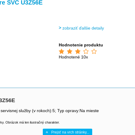
re SVC U3Z56E
zobraziť ďalšie detaily
Hodnotenie produktu
Hodnotené 10x
U3Z56E
 servisnej služby (v rokoch):5; Typ opravy:Na mieste
y. Obrázok má len ilustračný charakter.
Prejsť na vrch stránky...