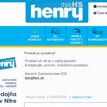
eshop@
Často k
MOBILY,
JARNÉ
PC,
PC
TABLETY,
POMÔCKY
NOTEBOOKY
KOMPONENTY
HODINKY
Produkt je vyradený!
Produkt už nie je v našej ponuke.
Kontaktujte, prosím, manažéra produktu:
Henrich Sonnenschein-ID0
itsk@itsk.sk
Hlavná Strana
PERIFÉRIE
Diskové Polia