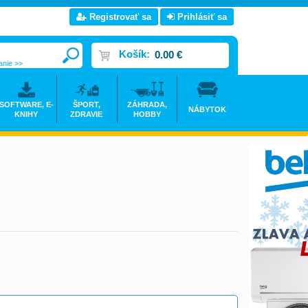
Registrovať sa
Prihlásiť sa
Košík:
0.00 €
anie >>
SOFTWARE, E-
ŠPORT,
ZÁHRADA,
NÁBYTOK
KNIHY
ZDRAVIE
HOBBY