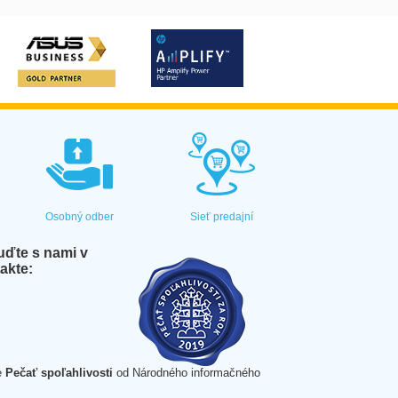
Osobný odber
Sieť predajní
ďte s nami v
akte:
e
Pečať spoľahlivosti
od Národného informačného