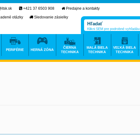
itsk.sk
+421 37 6503 908
Predajne a kontakty
ladené otázky
Sledovanie zásielky
Klikni SEM pre podrobné vyhľadáv
ČIERNA
MALÁ BIELA
VEĽKÁ BIELA
PERIFÉRIE
HERNÁ ZÓNA
TECHNIKA
TECHNIKA
TECHNIKA