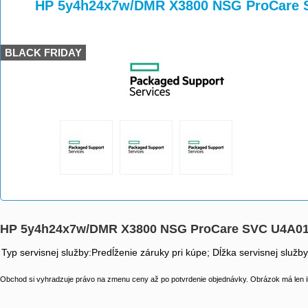
>
>
HP 5y4h24x7w/DMR X3800 NSG ProCare 
BLACK FRIDAY
HP 5y4h24x7w/DMR X3800 NSG ProCare SVC U4A0
Typ servisnej služby:Predĺženie záruky pri kúpe; Dĺžka servisnej služb
Obchod si vyhradzuje právo na zmenu ceny až po potvrdenie objednávky. Obrázok má len il