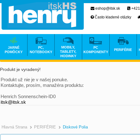
eshop@itsk.sk
+421
Často kladené otázky
MOBILY,
JARNÉ
PC,
PC
PERIFÉRIE
TABLETY,
POMÔCKY
NOTEBOOKY
KOMPONENTY
HODINKY
Produkt je vyradený!
Produkt už nie je v našej ponuke.
Kontaktujte, prosím, manažéra produktu:
Henrich Sonnenschein-ID0
itsk@itsk.sk
Hlavná Strana
PERIFÉRIE
Diskové Polia