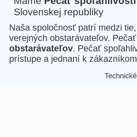
Máme
Pečať spoľahlivosti
Slovenskej republiky
Naša spoločnosť patrí medzi tie
verejných obstarávateľov. Pečať 
obstarávateľov
. Pečať spoľahli
prístupe a jednaní k zákazníkom a
Technické
Â
Â
Â