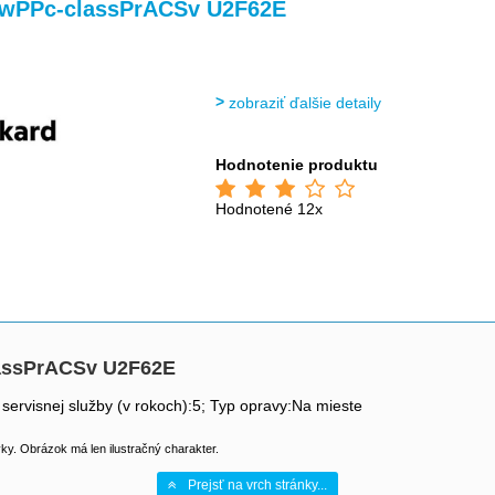
wPPc-classPrACSv U2F62E
zobraziť ďalšie detaily
Hodnotenie produktu
Hodnotené 12x
assPrACSv U2F62E
 servisnej služby (v rokoch):5; Typ opravy:Na mieste
y. Obrázok má len ilustračný charakter.
Prejsť na vrch stránky...