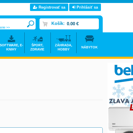
Registrovať sa
Prihlásiť sa
Košík:
0.00 €
anie >>
SOFTWARE, E-
ŠPORT,
ZÁHRADA,
NÁBYTOK
KNIHY
ZDRAVIE
HOBBY