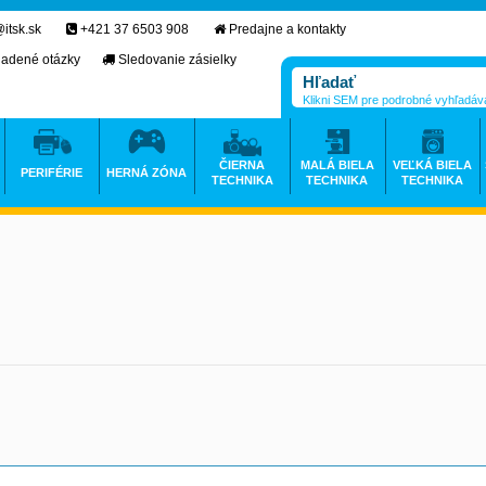
itsk.sk
+421 37 6503 908
Predajne a kontakty
ladené otázky
Sledovanie zásielky
Klikni SEM pre podrobné vyhľadáv
ČIERNA
MALÁ BIELA
VEĽKÁ BIELA
PERIFÉRIE
HERNÁ ZÓNA
TECHNIKA
TECHNIKA
TECHNIKA