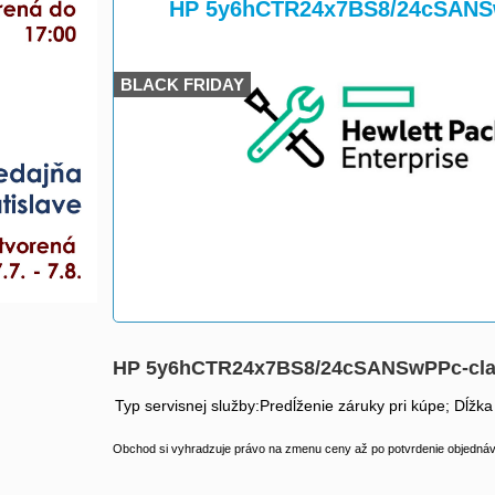
>
>
HP 5y6hCTR24x7BS8/24cSANS
BLACK FRIDAY
HP 5y6hCTR24x7BS8/24cSANSwPPc-cl
Typ servisnej služby:Predĺženie záruky pri kúpe; Dĺžka
Obchod si vyhradzuje právo na zmenu ceny až po potvrdenie objednávk