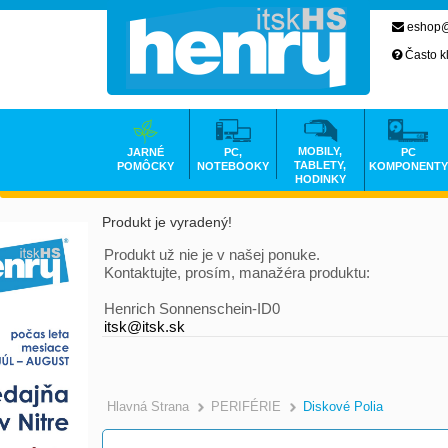
eshop@
Často k
MOBILY,
JARNÉ
PC,
PC
TABLETY,
POMÔCKY
NOTEBOOKY
KOMPONENTY
HODINKY
Produkt je vyradený!
Produkt už nie je v našej ponuke.
Kontaktujte, prosím, manažéra produktu:
Henrich Sonnenschein-ID0
itsk@itsk.sk
Hlavná Strana
PERIFÉRIE
Diskové Polia