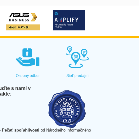
Osobný odber
Sieť predajní
ďte s nami v
akte:
e
Pečať spoľahlivosti
od Národného informačného