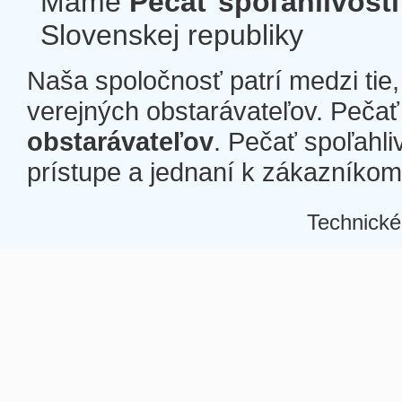
Máme
Pečať spoľahlivosti
Slovenskej republiky
Naša spoločnosť patrí medzi tie
verejných obstarávateľov. Pečať 
obstarávateľov
. Pečať spoľahli
prístupe a jednaní k zákazníkom a
Technické
Â
Â
Â