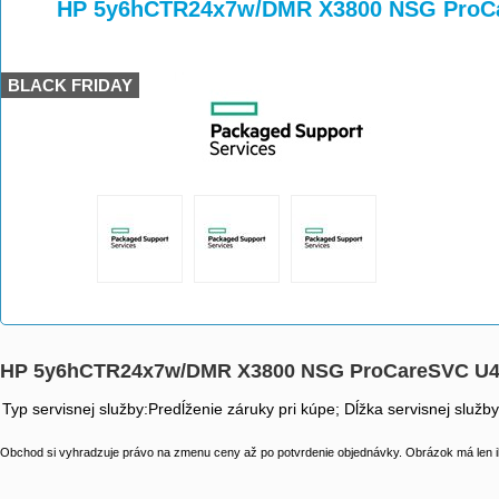
>
>
HP 5y6hCTR24x7w/DMR X3800 NSG ProC
BLACK FRIDAY
HP 5y6hCTR24x7w/DMR X3800 NSG ProCareSVC U
Typ servisnej služby:Predĺženie záruky pri kúpe; Dĺžka servisnej služb
Obchod si vyhradzuje právo na zmenu ceny až po potvrdenie objednávky. Obrázok má len il