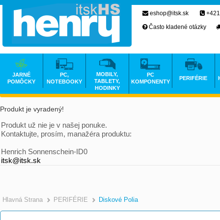
eshop@itsk.sk
+421
Často kladené otázky
MOBILY,
JARNÉ
PC,
PC
PERIFÉRIE
TABLETY,
POMÔCKY
NOTEBOOKY
KOMPONENTY
HODINKY
Produkt je vyradený!
Produkt už nie je v našej ponuke.
Kontaktujte, prosím, manažéra produktu:
Henrich Sonnenschein-ID0
itsk@itsk.sk
Hlavná Strana
PERIFÉRIE
Diskové Polia