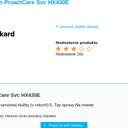
 ProactCare Svc HX430E
zobraziť ďalšie detaily
Hodnotenie produktu
Hodnotené 10x
are Svc HX430E
 servisnej služby (v rokoch):5; Typ opravy:Na mieste
y. Obrázok má len ilustračný charakter.
Prejsť na vrch stránky...