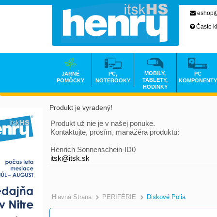
eshop@
Často k
MOBILY,
JARNÉ
PC,
PC
TABLETY,
POMÔCKY
NOTEBOOKY
KOMPONENTY
HODINKY
Produkt je vyradený!
Produkt už nie je v našej ponuke.
Kontaktujte, prosím, manažéra produktu:
Henrich Sonnenschein-ID0
itsk@itsk.sk
Hlavná Strana
PERIFÉRIE
Diskové Polia