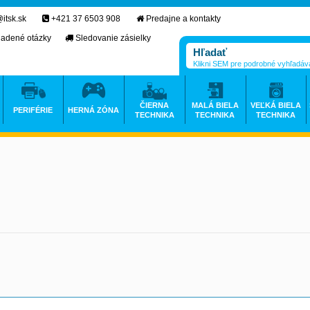
itsk.sk
+421 37 6503 908
Predajne a kontakty
ladené otázky
Sledovanie zásielky
Klikni SEM pre podrobné vyhľadáv
ČIERNA
MALÁ BIELA
VEĽKÁ BIELA
PERIFÉRIE
HERNÁ ZÓNA
TECHNIKA
TECHNIKA
TECHNIKA