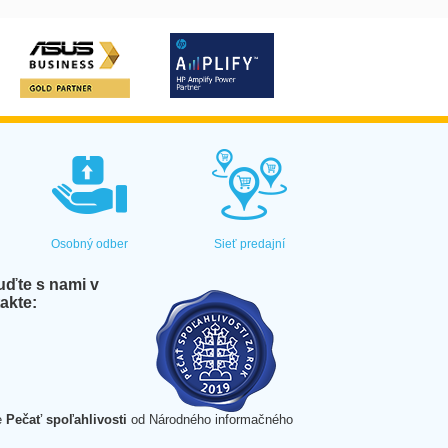
Osobný odber
Sieť predajní
ďte s nami v
akte:
e
Pečať spoľahlivosti
od Národného informačného