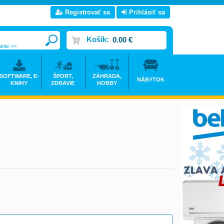
Registrovať sa
Prihlásiť sa
Košík:
0.00 €
anie >>
SOFTWARE, E-
ŠPORT,
ZÁHRADA,
NÁBYTOK
KNIHY
ZDRAVIE
HOBBY