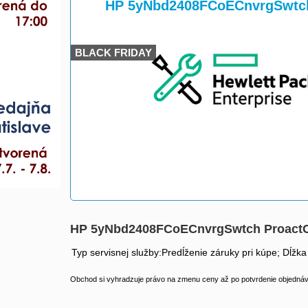
>
>
HP 5yNbd2408FCoECnvrgSwtch
BLACK FRIDAY
HP 5yNbd2408FCoECnvrgSwtch ProactC
Typ servisnej služby:Predĺženie záruky pri kúpe; Dĺžka
Obchod si vyhradzuje právo na zmenu ceny až po potvrdenie objednávk