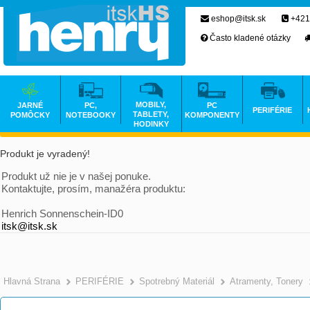
eshop@itsk.sk
+421
Často kladené otázky
MOBILY,
JARNÉ
PC,
PC
PERIFÉRIE
TABLETY,
POMÔCKY
NOTEBOOKY
KOMPONENTY
HODINKY
Produkt je vyradený!
Produkt už nie je v našej ponuke.
Kontaktujte, prosím, manažéra produktu:
Henrich Sonnenschein-ID0
itsk@itsk.sk
Hlavná Strana
PERIFÉRIE
Spotrebný Materiál
Atramenty, Tonery