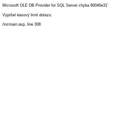
Microsoft OLE DB Provider for SQL Server
chyba 80040e31'
Vypršel èasový limit dotazu.
/incmain.asp
, line 308