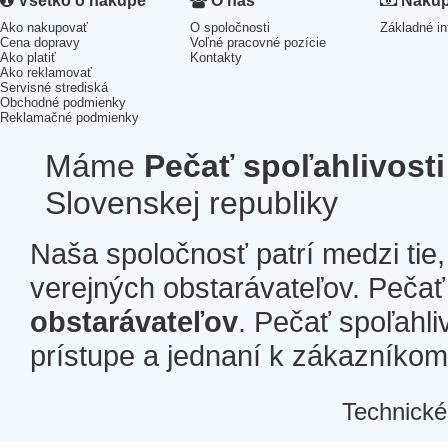
Všetko o nákupe
O nás
Nákup 
Ako nakupovať
O spoločnosti
Základné in
Cena dopravy
Voľné pracovné pozície
Ako platiť
Kontakty
Ako reklamovať
Servisné strediská
Obchodné podmienky
Reklamačné podmienky
Máme
Pečať spoľahlivosti
Slovenskej republiky
Naša spoločnosť patrí medzi tie
verejných obstarávateľov. Pečať 
obstarávateľov
. Pečať spoľahli
prístupe a jednaní k zákazníkom a
Technické
Â
Â