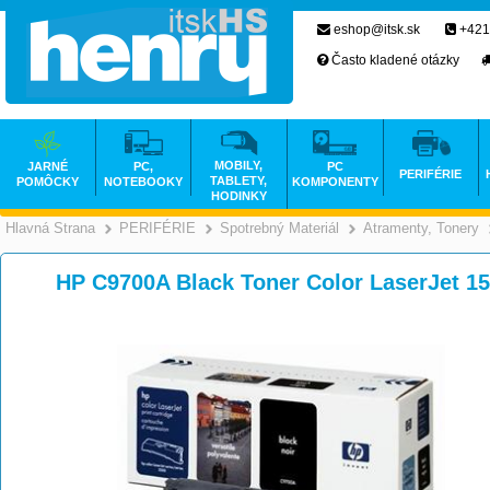
eshop@itsk.sk
+421
Často kladené otázky
MOBILY,
JARNÉ
PC,
PC
PERIFÉRIE
TABLETY,
POMÔCKY
NOTEBOOKY
KOMPONENTY
HODINKY
Hlavná Strana
PERIFÉRIE
Spotrebný Materiál
Atramenty, Tonery
>
>
>
HP C9700A Black Toner Color LaserJet 1