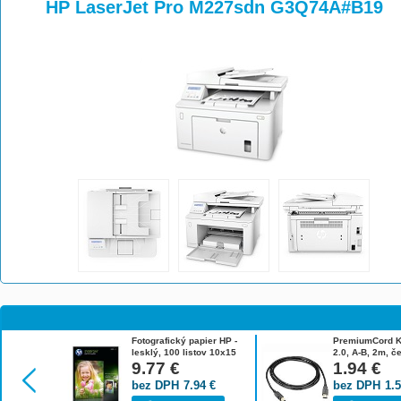
>
>
HP LaserJet Pro M227sdn G3Q74A#B19
Fotografický papier HP -
PremiumCord K
lesklý, 100 listov 10x15
2.0, A-B, 2m, č
cm CR757A
9.77
€
1.94
€
bez DPH
7.94
€
bez DPH
1.