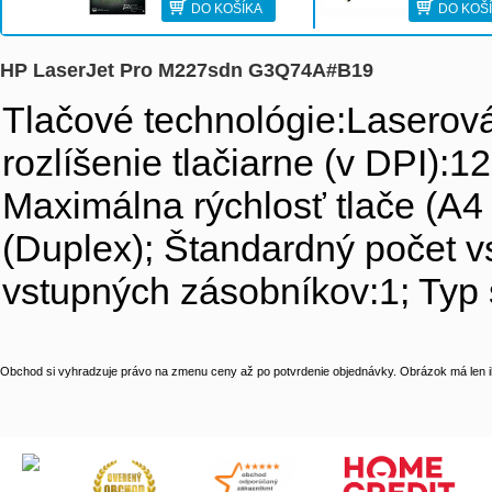
DO KOŠÍKA
DO KOŠ
HP LaserJet Pro M227sdn G3Q74A#B19
Tlačové technológie:Laserov
rozlíšenie tlačiarne (v DPI):
Maximálna rýchlosť tlače (A4 
(Duplex); Štandardný počet 
vstupných zásobníkov:1; Typ
Obchod si vyhradzuje právo na zmenu ceny až po potvrdenie objednávky. Obrázok má len il