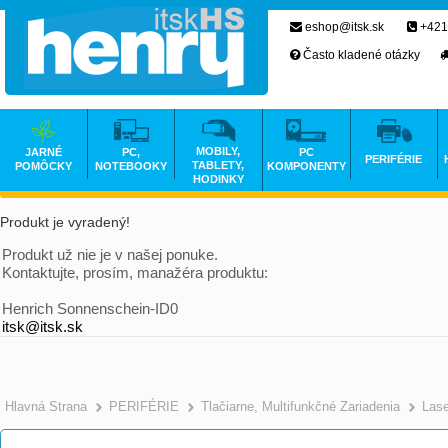
eshop@itsk.sk
+421
Často kladené otázky
MOBILY,
JARNÉ
PC,
PC
PERIFÉRIE
TABLETY,
POMÔCKY
NOTEBOOKY
KOMPONENTY
HODINKY
Produkt je vyradený!
Produkt už nie je v našej ponuke.
Kontaktujte, prosím, manažéra produktu:
Henrich Sonnenschein-ID0
itsk@itsk.sk
Hlavná Strana
PERIFÉRIE
Tlačiarne, Multifunkčné Zariadenia
Las