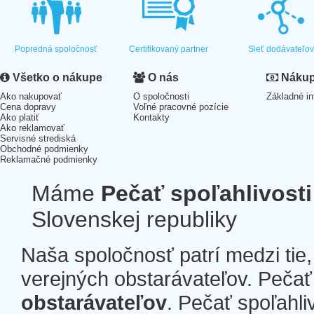
Popredná spoločnosť
Certifikovaný partner
Sieť dodávateľo
Všetko o nákupe
O nás
Nákup 
Ako nakupovať
O spoločnosti
Základné in
Cena dopravy
Voľné pracovné pozície
Ako platiť
Kontakty
Ako reklamovať
Servisné strediská
Obchodné podmienky
Reklamačné podmienky
Máme
Pečať spoľahlivosti
Slovenskej republiky
Naša spoločnosť patrí medzi tie
verejných obstarávateľov. Pečať 
obstarávateľov
. Pečať spoľahli