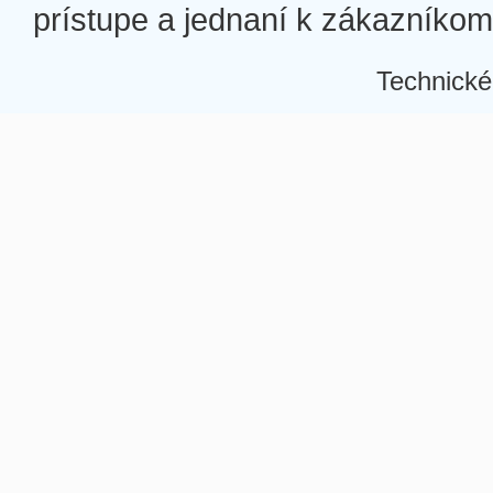
prístupe a jednaní k zákazníkom a
Technické
Â
Â
Â