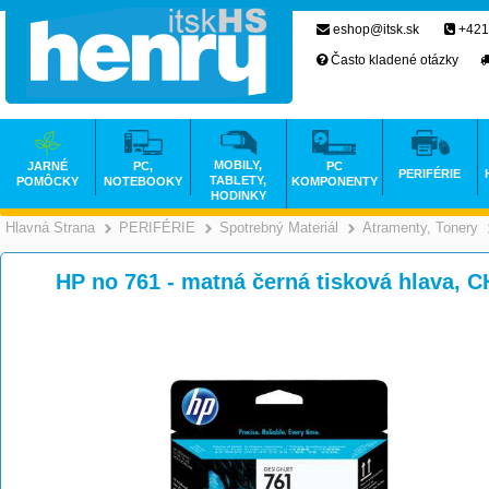
eshop@itsk.sk
+421
Často kladené otázky
MOBILY,
JARNÉ
PC,
PC
PERIFÉRIE
TABLETY,
POMÔCKY
NOTEBOOKY
KOMPONENTY
HODINKY
Hlavná Strana
PERIFÉRIE
Spotrebný Materiál
Atramenty, Tonery
>
>
>
HP no 761 - matná černá tisková hlava, 