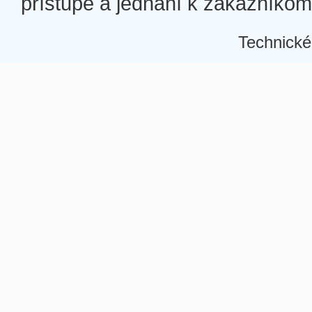
prístupe a jednaní k zákazníkom a
Technické
Â
Â
Â