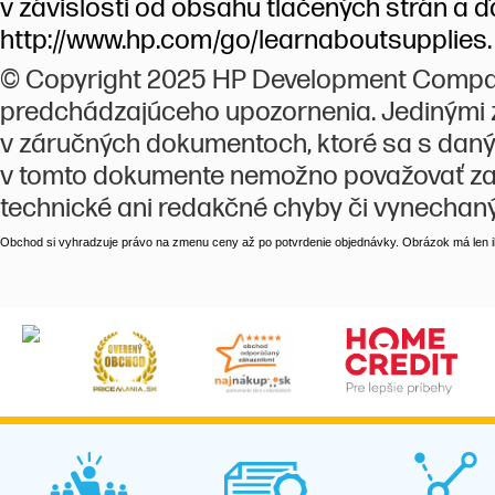
v závislosti od obsahu tlačených strán a ď
http://www.hp.com/go/learnaboutsupplies.
© Copyright 2025 HP Development Company
predchádzajúceho upozornenia. Jedinými 
v záručných dokumentoch, ktoré sa s daný
v tomto dokumente nemožno považovať za 
technické ani redakčné chyby či vynechaný
Obchod si vyhradzuje právo na zmenu ceny až po potvrdenie objednávky. Obrázok má len il