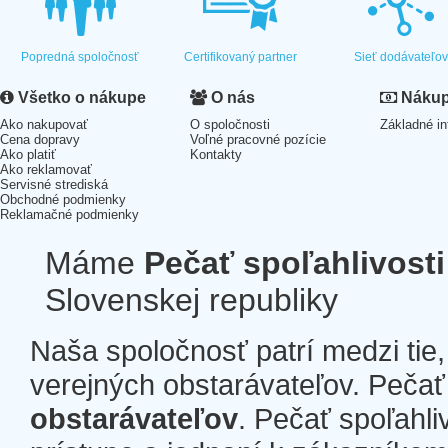
Popredná spoločnosť
Certifikovaný partner
Sieť dodávateľo
Všetko o nákupe
O nás
Nákup 
Ako nakupovať
O spoločnosti
Základné in
Cena dopravy
Voľné pracovné pozície
Ako platiť
Kontakty
Ako reklamovať
Servisné strediská
Obchodné podmienky
Reklamačné podmienky
Máme
Pečať spoľahlivosti
Slovenskej republiky
Naša spoločnosť patrí medzi tie
verejných obstarávateľov. Pečať 
obstarávateľov
. Pečať spoľahli