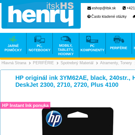
eshop@itsk.sk
+421
Často kladené otázky
MOBILY,
JARNÉ
PC,
PC
PERIFÉRIE
TABLETY,
POMÔCKY
NOTEBOOKY
KOMPONENTY
HODINKY
Hlavná Strana
PERIFÉRIE
Spotrebný Materiál
Atramenty, Tonery
>
>
>
HP originál ink 3YM62AE, black, 240str., 
DeskJet 2300, 2710, 2720, Plus 4100
HP Instant Ink ponuka