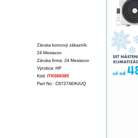
Záruka koncový zákazník:
24 Mesiacov
Záruka firma: 24 Mesiacov
Výrobca:
HP
Kód:
ITK068385
Part No.: C8727AE#UUQ