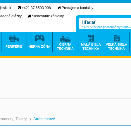
itsk.sk
+421 37 6503 908
Predajne a kontakty
ladené otázky
Sledovanie zásielky
Klikni SEM pre podrobné vyhľadáv
ČIERNA
MALÁ BIELA
VEĽKÁ BIELA
PERIFÉRIE
HERNÁ ZÓNA
TECHNIKA
TECHNIKA
TECHNIKA
ramenty, Tonery
Atramentové