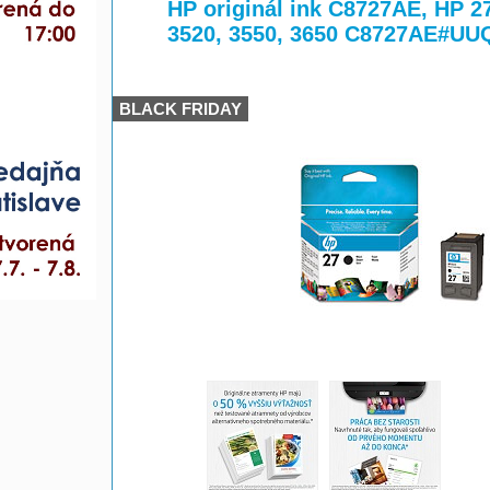
>
>
HP originál ink C8727AE, HP 27
3520, 3550, 3650 C8727AE#UU
BLACK FRIDAY