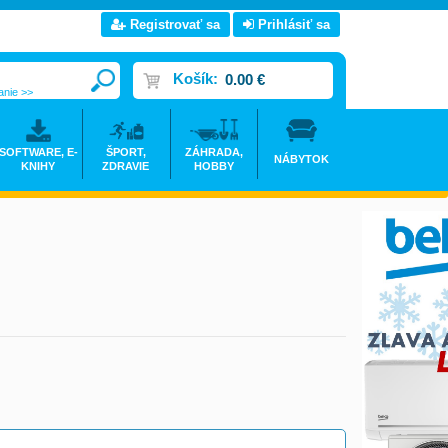
Registrovať sa
Prihlásiť sa
Košík:
0.00 €
anie >>
SOFTWARE, E-
ŠPORT,
ZÁHRADA,
NÁBYTOK
KNIHY
ZDRAVIE
HOBBY