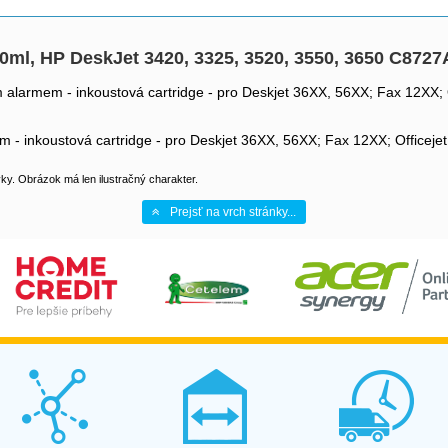
 10ml, HP DeskJet 3420, 3325, 3520, 3550, 3650 C87
kým alarmem - inkoustová cartridge - pro Deskjet 36XX, 56XX; Fax 12XX
rmem - inkoustová cartridge - pro Deskjet 36XX, 56XX; Fax 12XX; Offic
y. Obrázok má len ilustračný charakter.
Prejsť na vrch stránky...