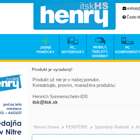
eshop@
Často k
MOBILY,
JARNÉ
PC,
PC
TABLETY,
POMÔCKY
NOTEBOOKY
KOMPONENTY
HODINKY
Produkt je vyradený!
Produkt už nie je v našej ponuke.
Kontaktujte, prosím, manažéra produktu:
Henrich Sonnenschein-ID0
itsk@itsk.sk
Hlavná Strana
PERIFÉRIE
Spotrebný Materiál
At