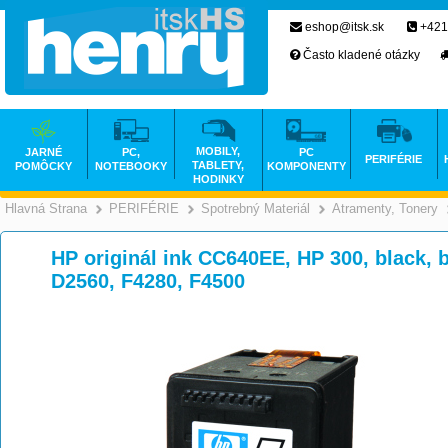
eshop@itsk.sk
+421
Často kladené otázky
MOBILY,
JARNÉ
PC,
PC
PERIFÉRIE
TABLETY,
POMÔCKY
NOTEBOOKY
KOMPONENTY
HODINKY
Hlavná Strana
PERIFÉRIE
Spotrebný Materiál
Atramenty, Tonery
>
>
>
HP originál ink CC640EE, HP 300, black, b
D2560, F4280, F4500