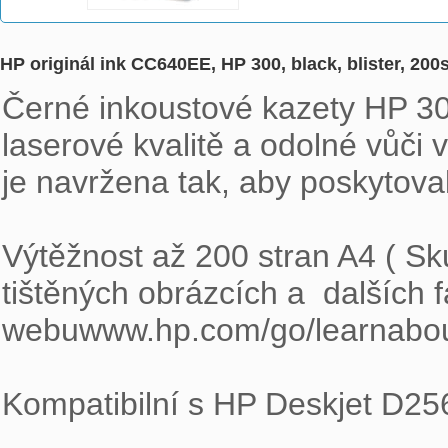
HP originál ink CC640EE, HP 300, black, blister, 200
Černé inkoustové kazety HP 30
laserové kvalitě a odolné vůči v
je navržena tak, aby poskytova
Výtěžnost až 200 stran A4 ( Sku
tištěných obrázcích a  dalších f
webuwww.hp.com/go/learnabouts
Kompatibilní s HP Deskjet D25