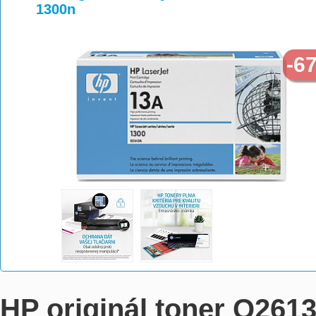
>
>
>
1300n
-6
HP originál toner Q2613