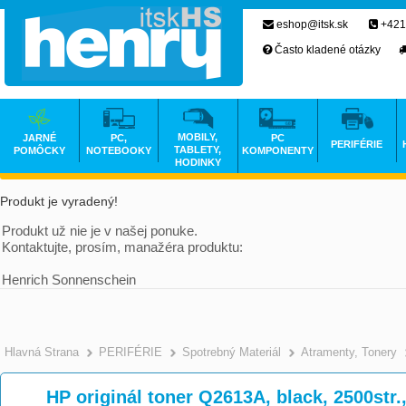
eshop@itsk.sk
+421
Často kladené otázky
MOBILY,
JARNÉ
PC,
PC
PERIFÉRIE
TABLETY,
POMÔCKY
NOTEBOOKY
KOMPONENTY
HODINKY
Produkt je vyradený!
Produkt už nie je v našej ponuke.
Kontaktujte, prosím, manažéra produktu:
Henrich Sonnenschein
Hlavná Strana
PERIFÉRIE
Spotrebný Materiál
Atramenty, Tonery
HP originál toner Q2613A, black, 2500str.