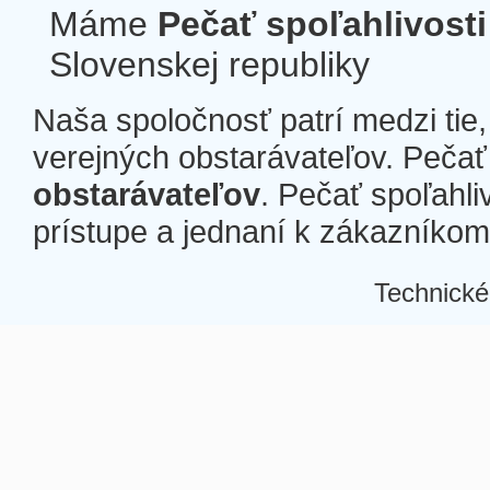
Máme
Pečať spoľahlivosti
Slovenskej republiky
Naša spoločnosť patrí medzi tie
verejných obstarávateľov. Pečať 
obstarávateľov
. Pečať spoľahli
prístupe a jednaní k zákazníkom a
Technické
Â
Â
Â