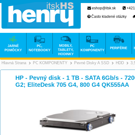
eshop@itsk.sk
+421
Často kladené otázky
MOBILY,
JARNÉ
PC,
PC
PERIFÉRIE
TABLETY,
POMÔCKY
NOTEBOOKY
KOMPONENTY
HODINKY
Hlavná Strana
PC KOMPONENTY
Pevné Disky A SSD
HDD
3,
>
>
HP - Pevný disk - 1 TB - SATA 6Gb/s - 720
G2; EliteDesk 705 G4, 800 G4 QK555AA