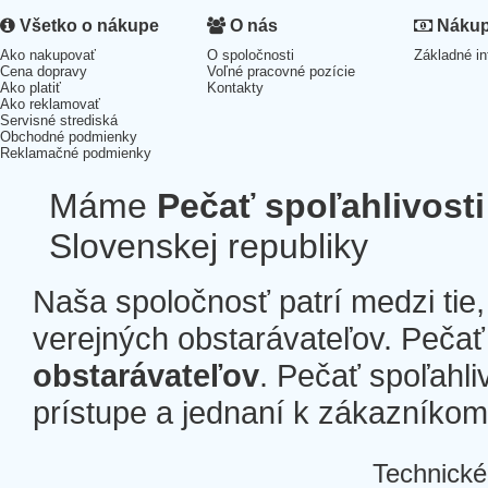
Všetko o nákupe
O nás
Nákup 
Ako nakupovať
O spoločnosti
Základné in
Cena dopravy
Voľné pracovné pozície
Ako platiť
Kontakty
Ako reklamovať
Servisné strediská
Obchodné podmienky
Reklamačné podmienky
Máme
Pečať spoľahlivosti
Slovenskej republiky
Naša spoločnosť patrí medzi tie
verejných obstarávateľov. Pečať 
obstarávateľov
. Pečať spoľahli
prístupe a jednaní k zákazníkom a
Technické