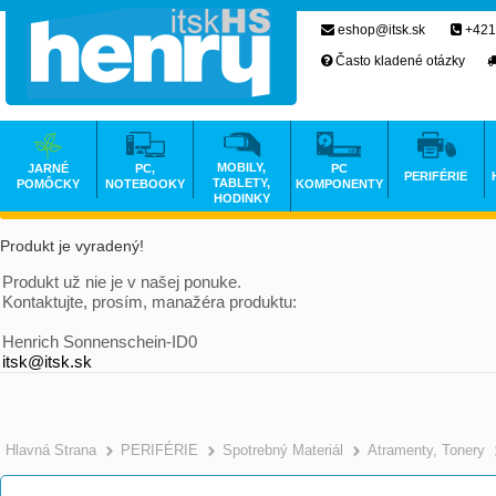
eshop@itsk.sk
+421
Často kladené otázky
MOBILY,
JARNÉ
PC,
PC
PERIFÉRIE
TABLETY,
POMÔCKY
NOTEBOOKY
KOMPONENTY
HODINKY
Produkt je vyradený!
Produkt už nie je v našej ponuke.
Kontaktujte, prosím, manažéra produktu:
Henrich Sonnenschein-ID0
itsk@itsk.sk
Hlavná Strana
PERIFÉRIE
Spotrebný Materiál
Atramenty, Tonery