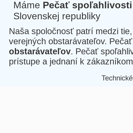
Máme
Pečať spoľahlivosti
Slovenskej republiky
Naša spoločnosť patrí medzi tie
verejných obstarávateľov. Pečať 
obstarávateľov
. Pečať spoľahli
prístupe a jednaní k zákazníkom a
Technické
Â
Â
Â