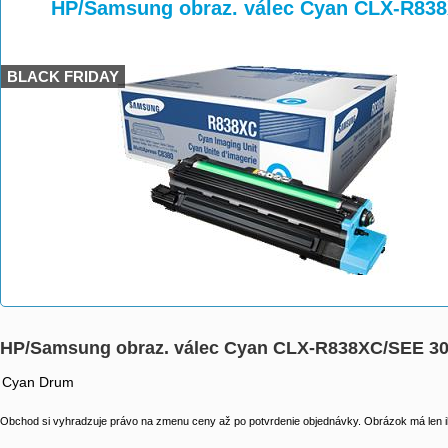
>
>
>
HP/Samsung obraz. válec Cyan CLX-R838
BLACK FRIDAY
HP/Samsung obraz. válec Cyan CLX-R838XC/SEE 30
Cyan Drum
Obchod si vyhradzuje právo na zmenu ceny až po potvrdenie objednávky. Obrázok má len il