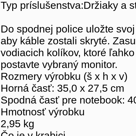
Typ príslušenstva:Držiaky a s
Do spodnej police uložte svo
aby káble zostali skryté. Za
vodiacich kolíkov, ktoré ľahko 
postavte vybraný monitor.
Rozmery výrobku (š x h x v)
Horná časť: 35,0 x 27,5 cm
Spodná časť pre notebook: 40
Hmotnosť výrobku
2,95 kg
Čo je v krabici