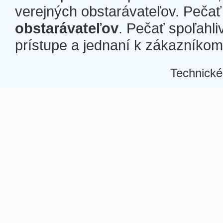
verejných obstarávateľov. Pečať 
obstarávateľov
. Pečať spoľahli
prístupe a jednaní k zákazníkom a
Technické
Â
Â
Â