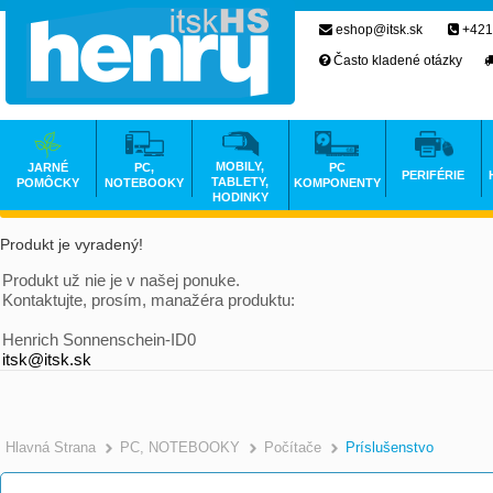
eshop@itsk.sk
+421
Často kladené otázky
MOBILY,
JARNÉ
PC,
PC
PERIFÉRIE
TABLETY,
POMÔCKY
NOTEBOOKY
KOMPONENTY
HODINKY
Produkt je vyradený!
Produkt už nie je v našej ponuke.
Kontaktujte, prosím, manažéra produktu:
Henrich Sonnenschein-ID0
itsk@itsk.sk
Hlavná Strana
PC, NOTEBOOKY
Počítače
Príslušenstvo