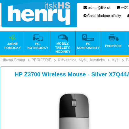
eshop@itsk.sk
+421
Často kladené otázky
MOBILY,
JARNÉ
PC,
PC
PERIFÉRIE
TABLETY,
POMÔCKY
NOTEBOOKY
KOMPONENTY
HODINKY
Hlavná Strana
PERIFÉRIE
Klávesnice, Myši, Joysticky
Myši
P
>
>
HP Z3700 Wireless Mouse - Silver X7Q4