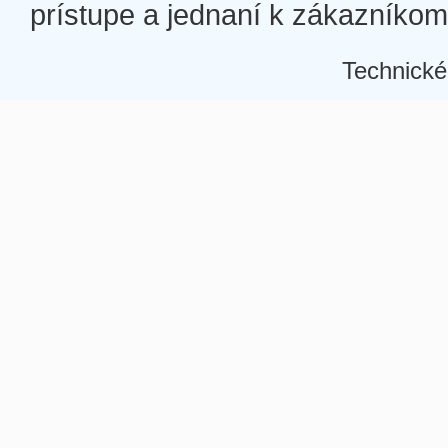
prístupe a jednaní k zákazníkom a
Technické
Â
Â
Â