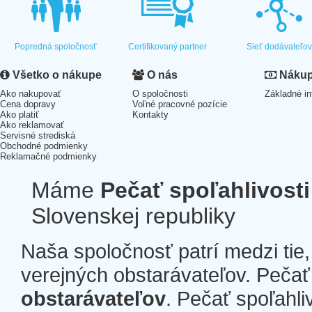
Popredná spoločnosť
Certifikovaný partner
Sieť dodávateľo
Všetko o nákupe
O nás
Nákup 
Ako nakupovať
O spoločnosti
Základné in
Cena dopravy
Voľné pracovné pozície
Ako platiť
Kontakty
Ako reklamovať
Servisné strediská
Obchodné podmienky
Reklamačné podmienky
Máme
Pečať spoľahlivosti
Slovenskej republiky
Naša spoločnosť patrí medzi tie
verejných obstarávateľov. Pečať 
obstarávateľov
. Pečať spoľahli