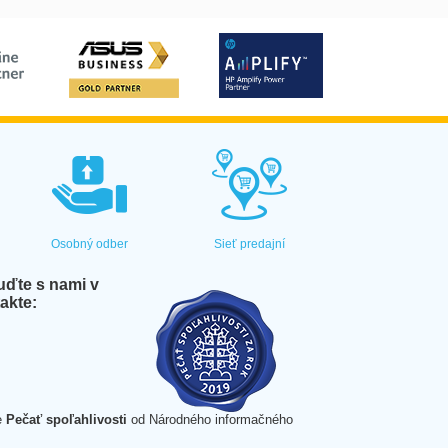
Osobný odber
Sieť predajní
ďte s nami v
akte:
e
Pečať spoľahlivosti
od Národného informačného