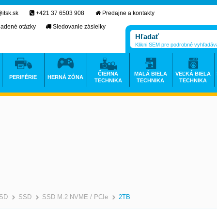
itsk.sk
+421 37 6503 908
Predajne a kontakty
ladené otázky
Sledovanie zásielky
Klikni SEM pre podrobné vyhľadáv
ČIERNA
MALÁ BIELA
VEĽKÁ BIELA
PERIFÉRIE
HERNÁ ZÓNA
TECHNIKA
TECHNIKA
TECHNIKA
SSD
SSD
SSD M.2 NVME / PCIe
2TB