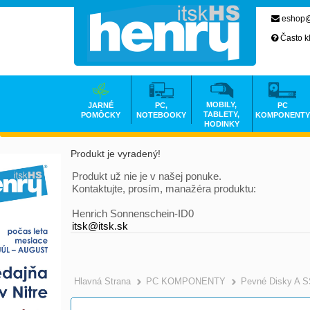
eshop@
Často k
MOBILY,
JARNÉ
PC,
PC
TABLETY,
POMÔCKY
NOTEBOOKY
KOMPONENTY
HODINKY
Produkt je vyradený!
Produkt už nie je v našej ponuke.
Kontaktujte, prosím, manažéra produktu:
Henrich Sonnenschein-ID0
itsk@itsk.sk
Hlavná Strana
PC KOMPONENTY
Pevné Disky A 