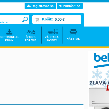
Registrovať sa
Prihlásiť sa
Košík:
0.00 €
anie >>
SOFTWARE, E-
ŠPORT,
ZÁHRADA,
NÁBYTOK
KNIHY
ZDRAVIE
HOBBY