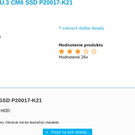
>
>
>
>
 U.3 CM6 SSD P20017-K21
zobraziť ďalšie detaily
Hodnotenie produktu
Hodnotené 26x
 SSD P20017-K21
g HDD
y. Obrázok má len ilustračný charakter.
Prejsť na vrch stránky...