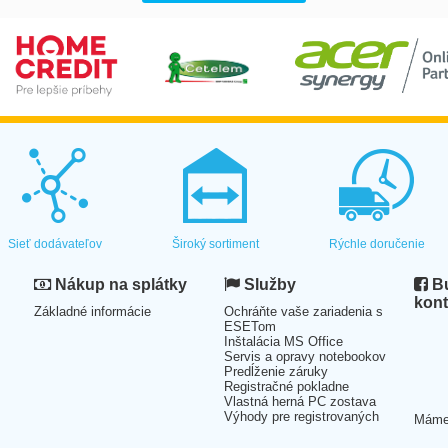
Sieť dodávateľov
Široký sortiment
Rýchle doručenie
Nákup na splátky
Služby
Bu
kont
Základné informácie
Ochráňte vaše zariadenia s
ESETom
Inštalácia MS Office
Servis a opravy notebookov
Predĺženie záruky
Registračné pokladne
Vlastná herná PC zostava
Výhody pre registrovaných
Mám