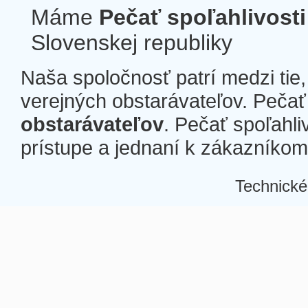
Máme
Pečať spoľahlivosti
Slovenskej republiky
Naša spoločnosť patrí medzi tie
verejných obstarávateľov. Pečať 
obstarávateľov
. Pečať spoľahli
prístupe a jednaní k zákazníkom a
Technické
Â
Â
Â