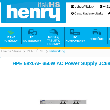
eshop@itsk.sk
+421
Často kladené otázky
MOBILY,
JARNÉ
PC,
PC
PERIFÉRIE
TABLETY,
POMÔCKY
NOTEBOOKY
KOMPONENTY
HODINKY
Hlavná Strana
PERIFÉRIE
Networking
>
>
HPE 58x0AF 650W AC Power Supply JC6